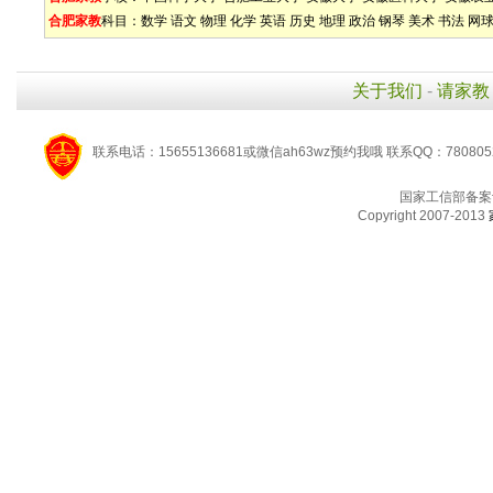
合肥家教
科目：
数学
语文
物理
化学
英语
历史
地理
政治
钢琴
美术
书法
网
关于我们
-
请家教
联系电话：15655136681或微信ah63wz预约我哦 联系QQ：780805
国家工信部备案
Copyright 2007-2013