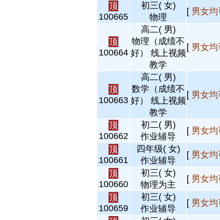
初三( 女)
顶
[
男女均
100665
物理
高二( 男)
物理（成绩不
顶
[
男女均
100664
好） 线上视频
教学
高二( 男)
数学（成绩不
顶
[
男女均
100663
好） 线上视频
教学
初二( 男)
顶
[
男女均
100662
作业辅导
四年级( 女)
顶
[
男女均
100661
作业辅导
初三( 女)
顶
[
男女均
100660
物理为主
初三( 女)
顶
[
男女均
100659
作业辅导