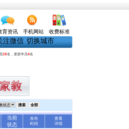
教育资讯
手机网站
收费标准
关注微信
切换城市
员
10
名，更新学员
4
名
当前
发布
查看
时间
详情
状态