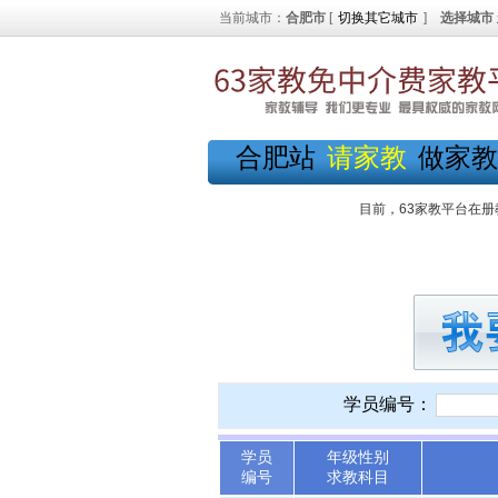
当前城市：
合肥市
[
切换其它城市
]
选择城市
合肥站
请家教
做家教
目前，63家教平台在册
学员编号：
学员
年级性别
编号
求教科目