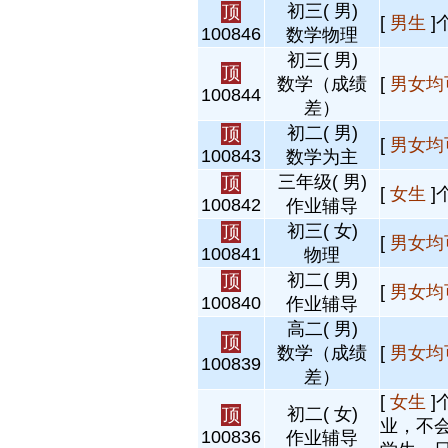
初三( 男)
顶
[
男生
]
100846
数学物理
初三( 男)
顶
数学（成绩
[
男女均
100844
差）
初二( 男)
顶
[
男女均
100843
数学为主
三年级( 男)
顶
[
女生
]
100842
作业辅导
初三( 女)
顶
[
男女均
100841
物理
初二( 男)
顶
[
男女均
100840
作业辅导
高二( 男)
顶
数学（成绩
[
男女均
100839
差）
[
女生
]
初二( 女)
顶
业，不
100836
作业辅导