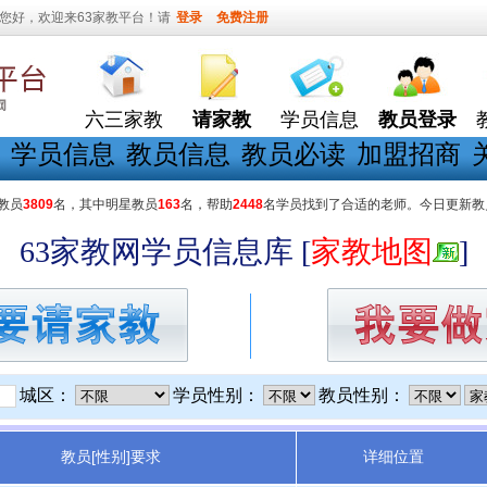
您好，欢迎来63家教平台！请
登录
免费注册
六三家教
请家教
学员信息
教员登录
学员信息
教员信息
教员必读
加盟招商
教员
3809
名，其中明星教员
163
名，帮助
2448
名学员找到了合适的老师。今日更新教
63家教网学员信息库 [
家教地图
]
城区：
学员性别：
教员性别：
教员[性别]要求
详细位置