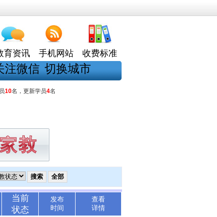
教育资讯
手机网站
收费标准
关注微信
切换城市
员
10
名，更新学员
4
名
当前
发布
查看
时间
详情
状态