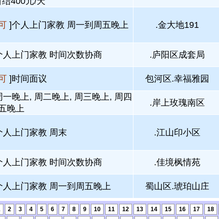
结400元/天
可
]个人上门家教 周一到周五晚上
.金大地191
个人上门家教 时间次数协商
.庐阳区成套局
可
]时间面议
包河区.幸福雅园
周一晚上, 周二晚上, 周三晚上, 周四
.岸上玫瑰南区
周五晚上
个人上门家教 周末
.江山印小区
个人上门家教 时间次数协商
.佳境枫情苑
个人上门家教 周一到周五晚上
蜀山区.琥珀山庄
1
2
3
4
5
6
7
8
9
10
11
12
13
14
15
16
17
18