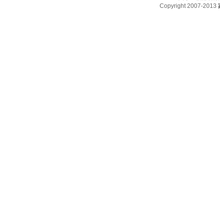
Copyright 2007-2013