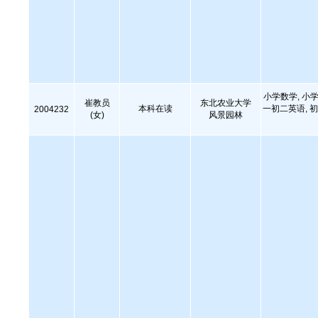
小学数学, 小学
崔教员
东北农业大学
本科在读
一初二英语, 初
2004232
(女)
风景园林