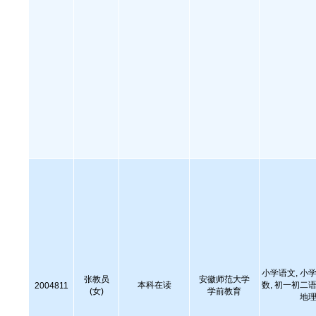
小学语文, 小学
张教员
安徽师范大学
本科在读
数, 初一初二语
2004811
(女)
学前教育
地理