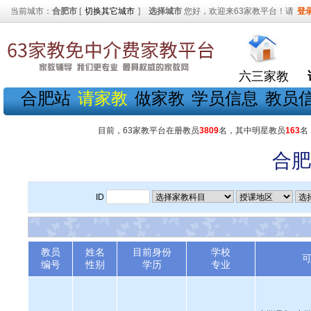
当前城市：
合肥市
[
切换其它城市
]
选择城市
您好，欢迎来63家教平台！请
登
六三家教
合肥站
请家教
做家教
学员信息
教员
目前，63家教平台在册教员
3809
名，其中明星教员
163
名
合肥
ID
教员
姓名
目前身份
学校
编号
性别
学历
专业