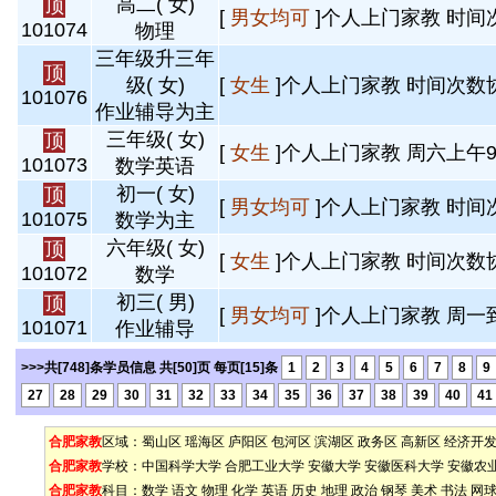
高二( 女)
顶
[
男女均可
]个人上门家教 时间
101074
物理
三年级升三年
顶
级( 女)
[
女生
]个人上门家教 时间次数
101076
作业辅导为主
三年级( 女)
顶
[
女生
]个人上门家教 周六上午9
101073
数学英语
初一( 女)
顶
[
男女均可
]个人上门家教 时间
101075
数学为主
六年级( 女)
顶
[
女生
]个人上门家教 时间次数
101072
数学
初三( 男)
顶
[
男女均可
]个人上门家教 周一
101071
作业辅导
>>>共[748]条学员信息 共[50]页 每页[15]条
1
2
3
4
5
6
7
8
9
27
28
29
30
31
32
33
34
35
36
37
38
39
40
41
合肥家教
区域：
蜀山区
瑶海区
庐阳区
包河区
滨湖区
政务区
高新区
经济开
合肥家教
学校：
中国科学大学
合肥工业大学
安徽大学
安徽医科大学
安徽农
合肥家教
科目：
数学
语文
物理
化学
英语
历史
地理
政治
钢琴
美术
书法
网