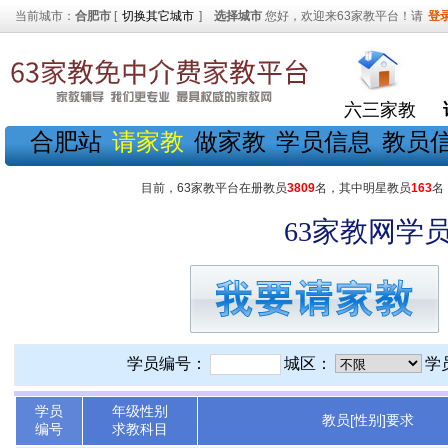
当前城市：
合肥市
[
切换其它城市
]
选择城市
您好，欢迎来63家教平台！请
登
六三家教
合肥站
请家教
做家教
学员信息
教员
目前，63家教平台在册教员
3809
名，其中明星教员
163
名
63家教网学员
学员编号：
城区：
学
学员
年级性别
教员[性别]要求
编号
求教科目