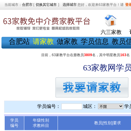
当前城市：
合肥市
[
切换其它城市
]
选择城市
您好，欢迎来63家教平台！请
登
六三家教
合肥站
请家教
做家教
学员信息
教员
目前，63家教平台在册教员
3809
名，其中明星教员
163
名
63家教网学员
学员编号：
城区：
学
学员
年级性别
教员[性别]要求
编号
求教科目