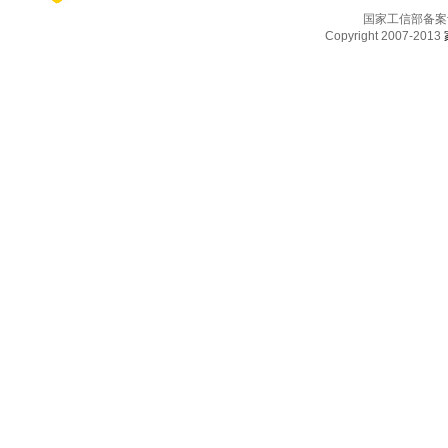
国家工信部备案
Copyright 2007-2013