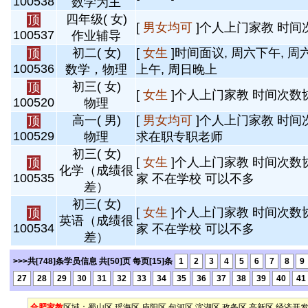
100538
数学为主
四年级( 女)
顶
[
男女均可
]个人上门家教 时间
100537
作业辅导
初二( 女)
[
女生
]时间面议, 周六下午, 周
顶
100536
数学，物理
上午, 周日晚上
初三( 女)
顶
[
女生
]个人上门家教 时间次数
100520
物理
高一( 男)
[
男女均可
]个人上门家教 时间
顶
100529
物理
求在职专职老师
初三( 女)
[
女生
]个人上门家教 时间次数
顶
化学（成绩很
100535
家 不在学校 可以不多
差）
初三( 女)
[
女生
]个人上门家教 时间次数
顶
英语（成绩很
100534
家 不在学校 可以不多
差）
>>>共[748]条学员信息 共[50]页 每页[15]条
1
2
3
4
5
6
7
8
9
27
28
29
30
31
32
33
34
35
36
37
38
39
40
41
合肥家教
区域：
蜀山区
瑶海区
庐阳区
包河区
滨湖区
政务区
高新区
经济开