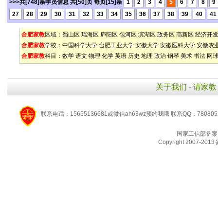
>>>共[748]条学员信息 共[50]页 每页[15]条
1
2
3
4
5
6
7
8
9
27
28
29
30
31
32
33
34
35
36
37
38
39
40
41
合肥家教
区域：
蜀山区
瑶海区
庐阳区
包河区
滨湖区
政务区
高新区
经济开
合肥家教
学校：
中国科学大学
合肥工业大学
安徽大学
安徽医科大学
安徽农
合肥家教
科目：
数学
语文
物理
化学
英语
历史
地理
政治
钢琴
美术
书法
网
关于我们
-
请家教
联系电话：15655136681或微信ah63wz预约我哦 联系QQ：780805
国家工信部备案
Copyright 2007-2013