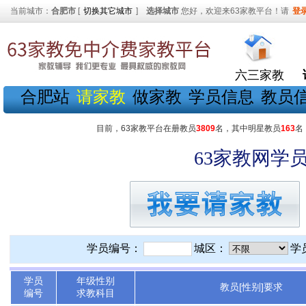
当前城市：
合肥市
[
切换其它城市
]
选择城市
您好，欢迎来63家教平台！请
登
六三家教
合肥站
请家教
做家教
学员信息
教员
目前，63家教平台在册教员
3809
名，其中明星教员
163
名
63家教网学员
学员编号：
城区：
学
学员
年级性别
教员[性别]要求
编号
求教科目