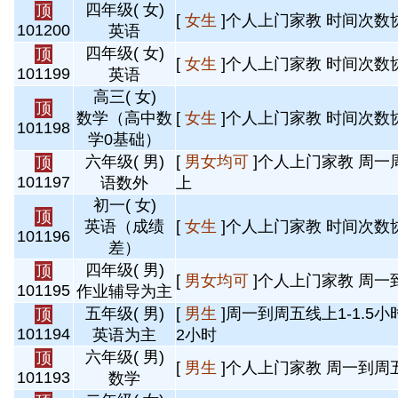
四年级( 女)
顶
[
女生
]个人上门家教 时间次数
101200
英语
四年级( 女)
顶
[
女生
]个人上门家教 时间次数
101199
英语
高三( 女)
顶
数学（高中数
[
女生
]个人上门家教 时间次数
101198
学0基础）
六年级( 男)
[
男女均可
]个人上门家教 周一
顶
101197
语数外
上
初一( 女)
顶
英语（成绩
[
女生
]个人上门家教 时间次数
101196
差）
四年级( 男)
顶
[
男女均可
]个人上门家教 周一
101195
作业辅导为主
五年级( 男)
[
男生
]周一到周五线上1-1.5
顶
101194
英语为主
2小时
六年级( 男)
顶
[
男生
]个人上门家教 周一到周
101193
数学