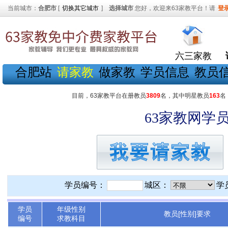
当前城市：
合肥市
[
切换其它城市
]
选择城市
您好，欢迎来63家教平台！请
登
六三家教
合肥站
请家教
做家教
学员信息
教员
目前，63家教平台在册教员
3809
名，其中明星教员
163
名
63家教网学员
学员编号：
城区：
学
学员
年级性别
教员[性别]要求
编号
求教科目