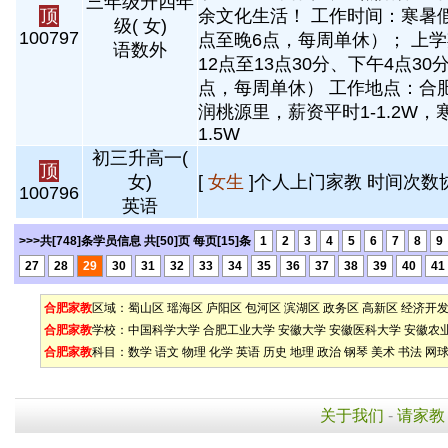
三年级升四年
顶
余文化生活！ 工作时间：寒暑
级( 女)
100797
点至晚6点，每周单休）； 上
语数外
12点至13点30分、下午4点30
点，每周单休） 工作地点：合
润桃源里，薪资平时1-1.2W，寒
1.5W
初三升高一(
顶
女)
[
女生
]个人上门家教 时间次数
100796
英语
>>>共[748]条学员信息 共[50]页 每页[15]条
1
2
3
4
5
6
7
8
9
27
28
29
30
31
32
33
34
35
36
37
38
39
40
41
合肥家教
区域：
蜀山区
瑶海区
庐阳区
包河区
滨湖区
政务区
高新区
经济开
合肥家教
学校：
中国科学大学
合肥工业大学
安徽大学
安徽医科大学
安徽农
合肥家教
科目：
数学
语文
物理
化学
英语
历史
地理
政治
钢琴
美术
书法
网
关于我们
-
请家教