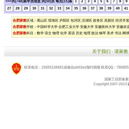
>>>共[748]条学员信息 共[50]页 每页[15]条
1
2
3
4
5
6
7
8
9
27
28
29
30
31
32
33
34
35
36
37
38
39
40
41
合肥家教
区域：
蜀山区
瑶海区
庐阳区
包河区
滨湖区
政务区
高新区
经济开
合肥家教
学校：
中国科学大学
合肥工业大学
安徽大学
安徽医科大学
安徽农
合肥家教
科目：
数学
语文
物理
化学
英语
历史
地理
政治
钢琴
美术
书法
网
关于我们
-
请家教
联系电话：15655136681或微信ah63wz预约我哦 联系QQ：780805
国家工信部备案
Copyright 2007-2013