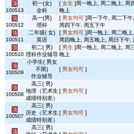
初一(女)
[
女生
]周一晚上, 周二晚上, 周
顶
100513
全科
晚上
高一(男)
[
男女均可
]周一下午, 周二下午
顶
100512
理科
周四下午, 周五下午
二年级( 女)
[
男女均可
]周一晚上, 周二晚上
顶
100511
英语
周四晚上, 周五晚上, 周日下午,
初二( 男)
[
男生
]周一晚上, 周二晚上, 周
顶
100510
理科作业辅导
晚上
小学生( 男女
顶
不限)
[
男女均可
]
100509
作业辅导
高三( 男)
顶
地理（艺术生
[
男女均可
]
100508
成绩特别差）
高三( 男)
顶
历史（艺术生
[
男女均可
]
100507
成绩特别差）
高三( 男)
顶