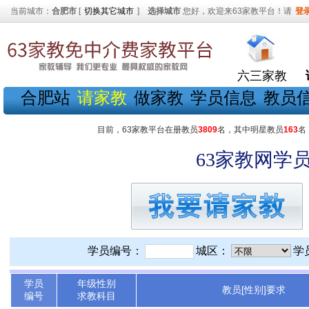
当前城市：
合肥市
[
切换其它城市
]
选择城市
您好，欢迎来63家教平台！请
登
六三家教
合肥站
请家教
做家教
学员信息
教员
目前，63家教平台在册教员
3809
名，其中明星教员
163
名
63家教网学员
学员编号：
城区：
学
学员
年级性别
教员[性别]要求
编号
求教科目