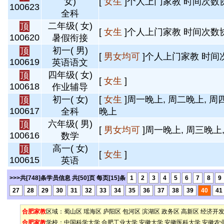
女)
[
女生
]个人上门家教 时间次数
100623
全科
二年级( 女)
顶
[
女生
]个人上门家教 时间次数
100620
暑假衔接
初一( 男)
顶
[
男女均可
]个人上门家教 时间
100619
英语语文
四年级( 女)
顶
[
女生
]
100618
作业辅导
初一( 女)
[
女生
]周一晚上, 周二晚上, 周
顶
100617
全科
晚上
六年级( 男)
顶
[
男女均可
]周一晚上, 周三晚上
100616
数学
高一( 女)
顶
[
女生
]
100615
英语
>>>共[748]条学员信息 共[50]页 每页[15]条
1
2
3
4
5
6
7
8
9
27
28
29
30
31
32
33
34
35
36
37
38
39
40
41
合肥家教
区域：
蜀山区
瑶海区
庐阳区
包河区
滨湖区
政务区
高新区
经济开
合肥家教
学校：
中国科学大学
合肥工业大学
安徽大学
安徽医科大学
安徽农