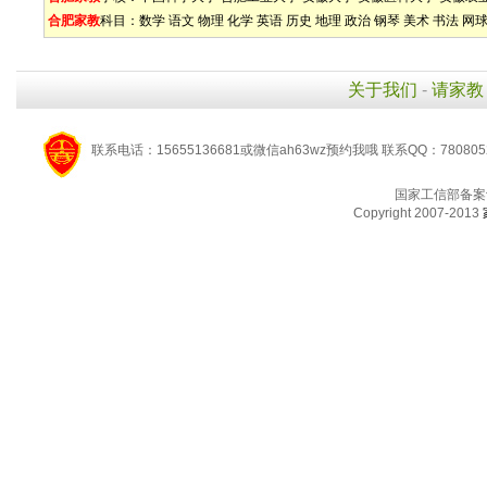
合肥家教
科目：
数学
语文
物理
化学
英语
历史
地理
政治
钢琴
美术
书法
网
关于我们
-
请家教
联系电话：15655136681或微信ah63wz预约我哦 联系QQ：780805
国家工信部备案
Copyright 2007-2013