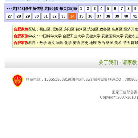
>>>共[748]条学员信息 共[50]页 每页[15]条
1
2
3
4
5
6
7
8
9
27
28
29
30
31
32
33
34
35
36
37
38
39
40
41
合肥家教
区域：
蜀山区
瑶海区
庐阳区
包河区
滨湖区
政务区
高新区
经济开
合肥家教
学校：
中国科学大学
合肥工业大学
安徽大学
安徽医科大学
安徽农
合肥家教
科目：
数学
语文
物理
化学
英语
历史
地理
政治
钢琴
美术
书法
网
关于我们
-
请家教
联系电话：15655136681或微信ah63wz预约我哦 联系QQ：780805
国家工信部备案
Copyright 2007-2013