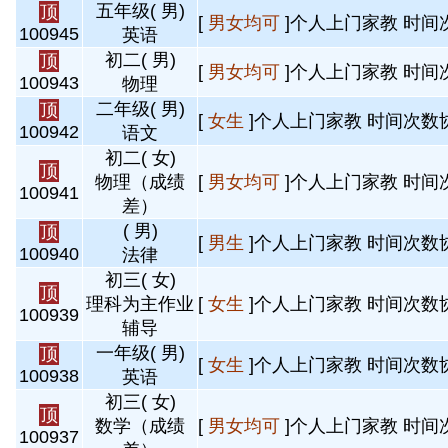
五年级( 男)
顶
[
男女均可
]个人上门家教 时间
100945
英语
初二( 男)
顶
[
男女均可
]个人上门家教 时间
100943
物理
二年级( 男)
顶
[
女生
]个人上门家教 时间次数
100942
语文
初二( 女)
顶
物理（成绩
[
男女均可
]个人上门家教 时间
100941
差）
( 男)
顶
[
男生
]个人上门家教 时间次数
100940
法律
初三( 女)
顶
理科为主作业
[
女生
]个人上门家教 时间次数
100939
辅导
一年级( 男)
顶
[
女生
]个人上门家教 时间次数
100938
英语
初三( 女)
顶
数学（成绩
[
男女均可
]个人上门家教 时间
100937