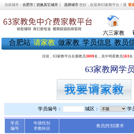
当前城市：
合肥市
[
切换其它城市
]
选择城市
您好，欢迎来63家教平台！请
登
六三家教
合肥站
请家教
做家教
学员信息
教员
目前，63家教平台在册教员
3809
名，其中明星教员
163
名
63家教网学员
学员编号：
城区：
学
学员
年级性别
教员[性别]要求
编号
求教科目