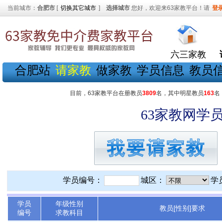
当前城市：
合肥市
[
切换其它城市
]
选择城市
您好，欢迎来63家教平台！请
登
六三家教
合肥站
请家教
做家教
学员信息
教员
目前，63家教平台在册教员
3809
名，其中明星教员
163
名
63家教网学员
学员编号：
城区：
学
学员
年级性别
教员[性别]要求
编号
求教科目