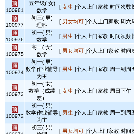
五年级( 女)
顶
[
女生
]个人上门家教 时间次数
100981
数学
初三( 男)
顶
[
男女均可
]个人上门家教 周六
100977
理科
初一( 男)
顶
[
男生
]个人上门家教 时间次数
100976
数学
高一( 女)
顶
[
男女均可
]个人上门家教 时间
100975
数学
初一( 男)
顶
数学作业辅导
[
男生
]个人上门家教 周一到周
100974
为主
初一( 女)
顶
数学（成绩
[
女生
]个人上门家教 周日下午
100973
差）
初一( 男)
顶
数学作业辅导
[
男生
]个人上门家教 周一到周
100972
为主
初三( 男)
顶
[
男女均可
]个人上门家教 时间