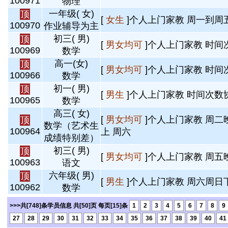
100971
物理
一年级( 女)
顶
[
女生
]个人上门家教 周一到周
100970
作业辅导为主
初三( 男)
顶
[
男女均可
]个人上门家教 时间
100969
数学
高一(女)
顶
[
男女均可
]个人上门家教 时间
100966
数学
初一( 男)
顶
[
男生
]个人上门家教 时间次数
100965
数学
高三( 女)
[
男女均可
]个人上门家教 周二
顶
数学（艺术生
100964
上 周六
成绩特别差）
初三( 男)
顶
[
男女均可
]个人上门家教 周五
100963
语文
六年级( 男)
顶
[
男生
]个人上门家教 周六周日
100962
数学
>>>共[748]条学员信息 共[50]页 每页[15]条
1
2
3
4
5
6
7
8
9
27
28
29
30
31
32
33
34
35
36
37
38
39
40
41