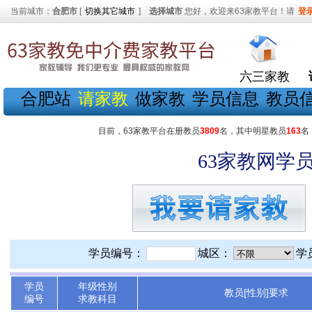
当前城市：
合肥市
[
切换其它城市
]
选择城市
您好，欢迎来63家教平台！请
登
六三家教
合肥站
请家教
做家教
学员信息
教员
目前，63家教平台在册教员
3809
名，其中明星教员
163
名
63家教网学员
学员编号：
城区：
学
学员
年级性别
教员[性别]要求
编号
求教科目