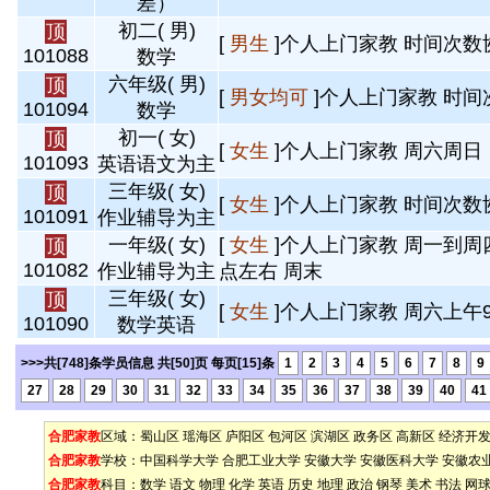
差）
初二( 男)
顶
[
男生
]个人上门家教 时间次数
101088
数学
六年级( 男)
顶
[
男女均可
]个人上门家教 时
101094
数学
初一( 女)
顶
[
女生
]个人上门家教 周六周日
101093
英语语文为主
三年级( 女)
顶
[
女生
]个人上门家教 时间次数
101091
作业辅导为主
一年级( 女)
[
女生
]个人上门家教 周一到周四
顶
101082
作业辅导为主
点左右 周末
三年级( 女)
顶
[
女生
]个人上门家教 周六上午9
101090
数学英语
>>>共[748]条学员信息 共[50]页 每页[15]条
1
2
3
4
5
6
7
8
9
27
28
29
30
31
32
33
34
35
36
37
38
39
40
41
合肥家教
区域：
蜀山区
瑶海区
庐阳区
包河区
滨湖区
政务区
高新区
经济开
合肥家教
学校：
中国科学大学
合肥工业大学
安徽大学
安徽医科大学
安徽农
合肥家教
科目：
数学
语文
物理
化学
英语
历史
地理
政治
钢琴
美术
书法
网