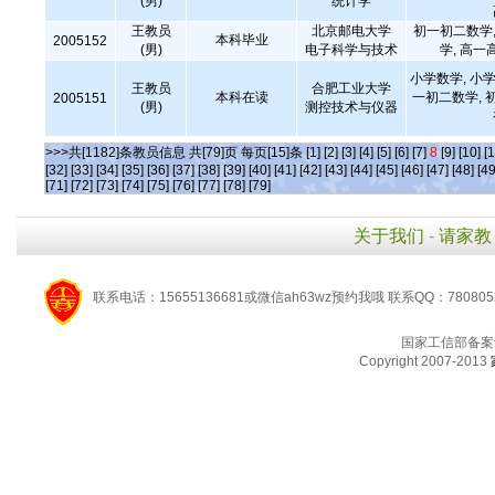
(男)
统计学
王教员
北京邮电大学
初一初二数学,
本科毕业
2005152
(男)
电子科学与技术
学, 高一
小学数学, 小学
王教员
合肥工业大学
本科在读
一初二数学, 
2005151
(男)
测控技术与仪器
>>>共[1182]条教员信息 共[79]页 每页[15]条
[1]
[2]
[3]
[4]
[5]
[6]
[7]
8
[9]
[10]
[1
[32]
[33]
[34]
[35]
[36]
[37]
[38]
[39]
[40]
[41]
[42]
[43]
[44]
[45]
[46]
[47]
[48]
[49
[71]
[72]
[73]
[74]
[75]
[76]
[77]
[78]
[79]
关于我们
-
请家教
联系电话：15655136681或微信ah63wz预约我哦 联系QQ：780805
国家工信部备案
Copyright 2007-2013