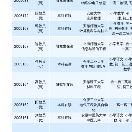
研究生在读
2005033
(男)
物理学电子信息
一高二物理, 
陈教员
安徽大学
小学数学, 初
本科在读
2005172
(男)
应用物理
理, 初三
小学数学, 初
郭教员
安徽师范大学
2005168
本科在读
理, 初三数学,
(男)
计算机科学与技术
高一高二物理
连教员
上海师范大学
小学数学, 初一
研究生在读
2005167
(男)
信息与通信工程
一高二
小学语文, 小学
任教员
合肥工业大学
2005165
本科在读
数, 初一初二语
(女)
数学与应用数学
数学
高教员
安徽理工大学
初一初二英语,
2005164
研究生在读
(男)
材料工程
语, 初三
合肥工业大学
田教员
2005162
本科在读
电气工程及其自动
高一高二
(男)
化
刘教员
安徽中医药大学
小学语文, 小学
本科在读
2005161
(女)
中医儿科
数, 初一初