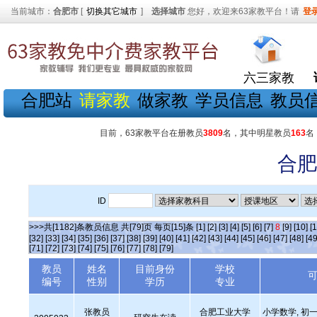
当前城市：
合肥市
[
切换其它城市
]
选择城市
您好，欢迎来63家教平台！请
登
六三家教
合肥站
请家教
做家教
学员信息
教员
目前，63家教平台在册教员
3809
名，其中明星教员
163
名
合肥
ID
>>>共[1182]条教员信息 共[79]页 每页[15]条
[1]
[2]
[3]
[4]
[5]
[6]
[7]
8
[9]
[10]
[1
[32]
[33]
[34]
[35]
[36]
[37]
[38]
[39]
[40]
[41]
[42]
[43]
[44]
[45]
[46]
[47]
[48]
[49
[71]
[72]
[73]
[74]
[75]
[76]
[77]
[78]
[79]
教员
姓名
目前身份
学校
编号
性别
学历
专业
张教员
合肥工业大学
小学数学, 初一