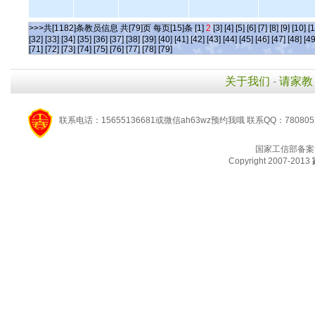
>>>共[1182]条教员信息 共[79]页 每页[15]条
[1]
2
[3]
[4]
[5]
[6]
[7]
[8]
[9]
[10]
[1
[32]
[33]
[34]
[35]
[36]
[37]
[38]
[39]
[40]
[41]
[42]
[43]
[44]
[45]
[46]
[47]
[48]
[49
[71]
[72]
[73]
[74]
[75]
[76]
[77]
[78]
[79]
关于我们
-
请家教
联系电话：15655136681或微信ah63wz预约我哦 联系QQ：780805
国家工信部备案
Copyright 2007-2013