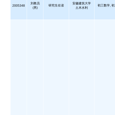
刘教员
安徽建筑大学
研究生在读
初三数学, 
2005348
(男)
土木水利