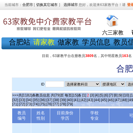
当前城市：
合肥市
[
切换其它城市
]
选择城市
您好，欢迎来63家教平台！请
登
六三家教
合肥站
请家教
做家教
学员信息
教员
目前，63家教平台在册教员
3809
名，其中明星教员
163
名
合肥
ID
>>>共[1182]条教员信息 共[79]页 每页[15]条
[1]
2
[3]
[4]
[5]
[6]
[7]
[8]
[9]
[10]
[1
[32]
[33]
[34]
[35]
[36]
[37]
[38]
[39]
[40]
[41]
[42]
[43]
[44]
[45]
[46]
[47]
[48]
[49
[71]
[72]
[73]
[74]
[75]
[76]
[77]
[78]
[79]
教员
姓名
目前身份
学校
编号
性别
学历
专业