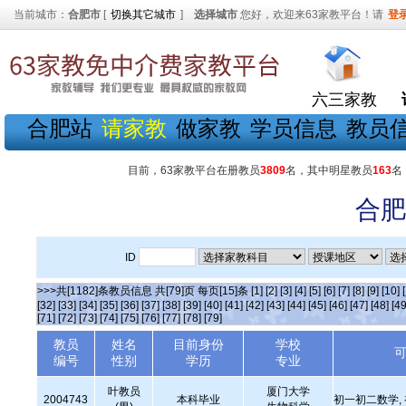
当前城市：
合肥市
[
切换其它城市
]
选择城市
您好，欢迎来63家教平台！请
登
六三家教
合肥站
请家教
做家教
学员信息
教员
目前，63家教平台在册教员
3809
名，其中明星教员
163
名
合肥
ID
>>>共[1182]条教员信息 共[79]页 每页[15]条
[1]
[2]
[3]
[4]
[5]
[6]
[7]
[8]
[9]
[10]
[32]
[33]
[34]
[35]
[36]
[37]
[38]
[39]
[40]
[41]
[42]
[43]
[44]
[45]
[46]
[47]
[48]
[49
[71]
[72]
[73]
[74]
[75]
[76]
[77]
[78]
[79]
教员
姓名
目前身份
学校
编号
性别
学历
专业
叶教员
厦门大学
2004743
本科毕业
初一初二数学,