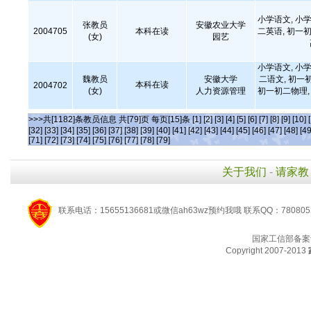
小学语文, 小学
张教员
安徽农业大学
2004705
本科在读
二英语, 初一初
(女)
园艺
小学语文, 小学
魏教员
安徽大学
二语文, 初一
本科在读
2004702
(女)
人力资源管理
初一初二物理, 
>>>共[1182]条教员信息 共[79]页 每页[15]条
[1]
[2]
[3]
[4]
[5]
[6]
[7]
[8]
[9]
[10]
[32]
[33]
[34]
[35]
[36]
[37]
[38]
[39]
[40]
[41]
[42]
[43]
[44]
[45]
[46]
[47]
[48]
[49
[71]
[72]
[73]
[74]
[75]
[76]
[77]
[78]
[79]
关于我们
-
请家教
联系电话：15655136681或微信ah63wz预约我哦 联系QQ：780805
国家工信部备案
Copyright 2007-2013