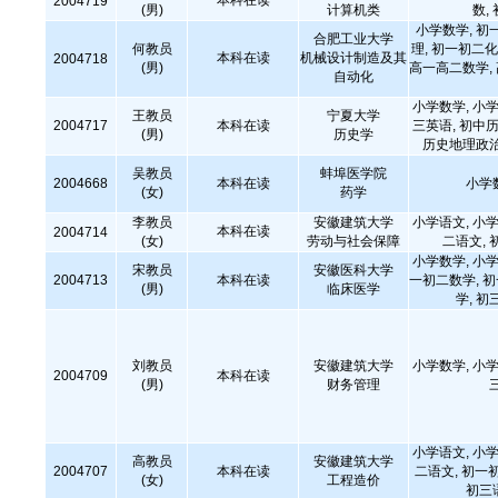
本科在读
2004719
(男)
计算机类
数,
小学数学, 初
合肥工业大学
何教员
理, 初一初二化
本科在读
机械设计制造及其
2004718
(男)
高一高二数学,
自动化
小学数学, 小学
王教员
宁夏大学
2004717
本科在读
三英语, 初中历
(男)
历史学
历史地理政治
吴教员
蚌埠医学院
2004668
本科在读
小学
(女)
药学
李教员
安徽建筑大学
小学语文, 小学
本科在读
2004714
(女)
劳动与社会保障
二语文, 
小学数学, 小学
宋教员
安徽医科大学
2004713
本科在读
一初二数学, 
(男)
临床医学
学, 初
刘教员
安徽建筑大学
小学数学, 小学
2004709
本科在读
(男)
财务管理
小学语文, 小学
高教员
安徽建筑大学
2004707
本科在读
二语文, 初一
(女)
工程造价
初三