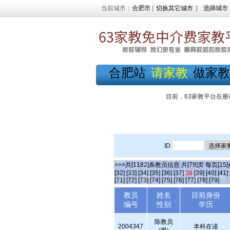
当前城市：
合肥市
[
切换其它城市
]
选择城市
合肥站
请家教
做家教
目前，63家教平台在册
ID
>>>共[1182]条教员信息 共[79]页 每页[15
[32]
[33]
[34]
[35]
[36]
[37]
38
[39]
[40]
[41]
[71]
[72]
[73]
[74]
[75]
[76]
[77]
[78]
[79]
教员
姓名
目前身份
编号
性别
学历
陈教员
2004347
本科在读