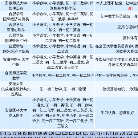
安徽师范大学
小学数学, 小学奥数, 初一初二数学, 计
本人上课不枯燥，让学生
师
软件工程
算机基本操作无
片]
合肥学院
小学数学, 小学英语, 初一初二英语, 初
初中数学英语成绩一直
国际经济与贸易
一初二数学, 乒乓球
合肥学院
小学语文, 小学数学, 小学英语, 初一初
应用心理学
应用心理学
二语文, 初一初二英语
合肥学院
小学语文, 小学数学, 小学英语, 初一初
擅长体育
物理管理 中外
二英语, 初一初二数学
合肥学院
小学语文, 小学数学, 小学英语, 初一初
在全国大学生英语竞赛C类
国际经济与贸易
二英语
园歌手大赛优
小学语文, 小学数学, 小学英语, 初一初
安徽中医药大学
多次获得语文作文比赛及
二语文, 初一初二数学, 初三语文, 高一
中医
考语文及英语单科
高二语文, 高三语文
合肥师范学院
小学数学, 初一初二数学, 初一初二物理
已有一两年家教经验 ，学
数学
安徽大学
集成电路设计与集
初一初二数学, 初一初二物理
教授基础知识，成绩
成系统
小学语文, 小学数学, 小学英语, 初一初
二语文, 初一初二英语, 初一初二数学,
安徽医科大学
初一初二化学, 初三语文, 初三英语, 初
学习认真、态度良好、
临床医学
三物理, 初三化学, 初中历史, 高一高二
语文, 高一高二英语, 高一高二化学, 高
三语文
]条
[1]
[2]
[3]
[4]
[5]
[6]
[7]
[8]
[9]
[10]
[11]
[12]
[13]
[14]
[15]
[16]
[17]
[18]
[19]
[20]
[21]
[22