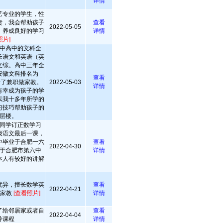
详情
艺专业的学生，性
责，我会帮助孩子
查看
2022-05-05
，养成良好的学习
详情
照片]
中高中的文科全
长语文和英语（英
文综。高中三年全
安徽文科排名为
查看
始了兼职做家教。
2022-05-03
详情
有幸成为孩子的学
以我十多年所学的
习技巧帮助孩子的
层楼。
同学订正数学习
级语文最后一课，
中毕业于合肥一六
查看
2022-04-30
于合肥市第六中
详情
本人有较好的讲解
优异，擅长数学英
查看
2022-04-21
上家教
[查看照片]
详情
了给邻居家或者自
查看
2022-04-04
导课程
详情