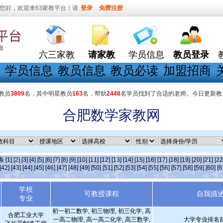
您好，欢迎来63家教平台！请
登录
免费注册
六三家教
请家教
学员信息
教员登录
学员信息
教员信息
教员必读
加盟招商
教员
3809
名，其中明星教员
163
名，帮助
2448
名学员找到了合适的老师。今日更新教
合肥数学家教网
]条
[1]
[2]
[3]
[4]
[5]
[6]
[7]
[8]
[9]
[10]
[11]
[12]
[13]
[14]
[15]
[16]
[17]
[18]
[19]
[20]
[21]
[22
[42]
[43]
[44]
[45]
[46]
[47]
[48]
[49]
[50]
[51]
[52]
[53]
[54]
[55]
[56]
[57]
[58]
[59]
[60]
[6
学校
可教授课程
自我描
专业
初一初二数学, 初三物理, 初三化学, 高
合肥工业大学
一高二物理, 高一高二化学, 高三数学,
大学专业排名