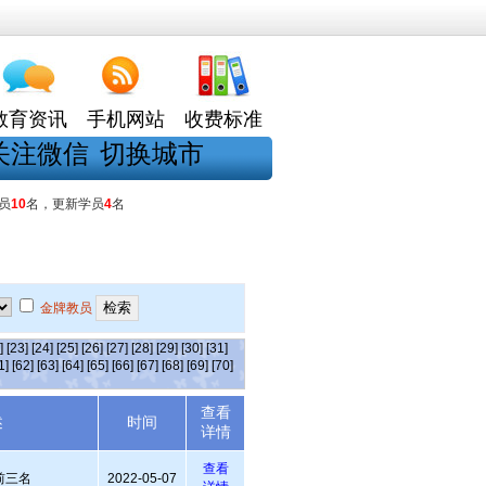
教育资讯
手机网站
收费标准
关注微信
切换城市
员
10
名，更新学员
4
名
金牌教员
]
[23]
[24]
[25]
[26]
[27]
[28]
[29]
[30]
[31]
1]
[62]
[63]
[64]
[65]
[66]
[67]
[68]
[69]
[70]
查看
述
时间
详情
查看
前三名
2022-05-07