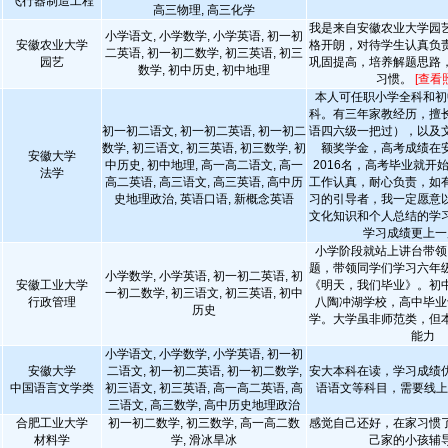
飞行器制造工程
高三物理, 高三化学
我是来自安徽农业大学园
小学语文, 小学数学, 小学英语, 初一初
安徽农业大学
格开朗，对待学生认真负
二英语, 初一初二数学, 初三英语, 初三
园艺
巩固提高，培养解题思路
数学, 初中历史, 初中地理
习惯。
[查看
本人可任职小学全科和初
科。有三年家教经历，擅
初一初二语文, 初一初二英语, 初一初二
语四六级一把过），以及
数学, 初三语文, 初三英语, 初三数学, 初
额奖学金，高考成绩在
安徽大学
中历史, 初中地理, 高一高二语文, 高一
2016名，高考毕业就开
法学
高二英语, 高三语文, 高三英语, 高中历
工作认真，耐心负责，如
史地理政治, 英语口语, 新概念英语
习的引导者，我一定愿意
文化知识和个人总结的学
学习成绩更上一
小学阶段就站上讲台带领
题，带领同学们学习六年
小学数学, 小学英语, 初一初二英语, 初
安徽工业大学
《明天，我们毕业》。初
一初二数学, 初三语文, 初三英语, 初中
行政管理
八陶冲湖学校，高中毕业
历史
学。大学虽非师范类，但
能力
小学语文, 小学数学, 小学英语, 初一初
安徽大学
二语文, 初一初二英语, 初一初二数学,
安大本科在读，学习成绩
中国语言文学类
初三语文, 初三英语, 高一高二英语, 高
语语文等科目，需要线
三语文, 高三数学, 高中历史地理政治
合肥工业大学
初一初二数学, 初三数学, 高一高二数
感觉自己还好，在家习惯
材料学
学, 滑冰旱冰
己家的小孩辅