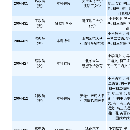
高教员
安庆师范大学
2004405
本科在读
初三语文, 初三
(男)
汉语言文学
史, 初中地理,
计算机
小学数学, 初
王教员
浙江理工大学
2004431
研究生毕业
学, 初三物理,
(男)
化学
高
小学数学, 小学
沈教员
山东师范大学
一初二英语, 
本科毕业
2004429
(男)
生物科学师范类
学, 初三英语,
小学语文, 小学
蔡教员
北华大学
二语文, 初三语
2004427
本科在读
(女)
思想政治教育
高一高二语文,
小学语文, 小学
二语文, 初一
初一初二物理,
文, 初三英语, 
刘教员
安徽中医药大学
2004412
本科在读
化学, 初中历史
(男)
中西医临床医学
文, 高一高二英
语文, 高三英语
语口语, 英语四
国武术武
袁教员
江苏大学
小学数学, 初