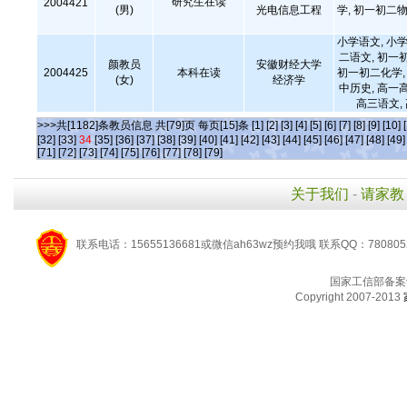
研究生在读
2004421
(男)
光电信息工程
学, 初一初二物
小学语文, 小学
二语文, 初一
颜教员
安徽财经大学
2004425
本科在读
初一初二化学, 
(女)
经济学
中历史, 高一
高三语文,
>>>共[1182]条教员信息 共[79]页 每页[15]条
[1]
[2]
[3]
[4]
[5]
[6]
[7]
[8]
[9]
[10]
[32]
[33]
34
[35]
[36]
[37]
[38]
[39]
[40]
[41]
[42]
[43]
[44]
[45]
[46]
[47]
[48]
[49]
[71]
[72]
[73]
[74]
[75]
[76]
[77]
[78]
[79]
关于我们
-
请家教
联系电话：15655136681或微信ah63wz预约我哦 联系QQ：780805
国家工信部备案
Copyright 2007-2013