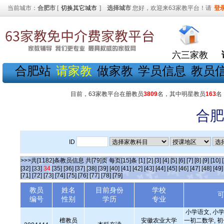
当前城市：
合肥市
[
切换其它城市
]
选择城市
您好，欢迎来63家教平台！请
登
六三家教
合肥站
请家教
做家教
学员信息
教员
目前，63家教平台在册教员
3809
名，其中明星教员
163
名
合肥
ID
>>>共[1182]条教员信息 共[79]页 每页[15]条
[1]
[2]
[3]
[4]
[5]
[6]
[7]
[8]
[9]
[10]
[32]
[33]
34
[35]
[36]
[37]
[38]
[39]
[40]
[41]
[42]
[43]
[44]
[45]
[46]
[47]
[48]
[49]
[71]
[72]
[73]
[74]
[75]
[76]
[77]
[78]
[79]
教员
姓名
目前身份
学校
编号
性别
学历
专业
小学语文, 小学
檀教员
安徽农业大学
一初二数学, 