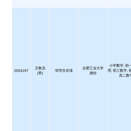
小学数学, 初
王教员
合肥工业大学
研究生在读
理, 初三数学, 
2004197
(男)
测控
高二数