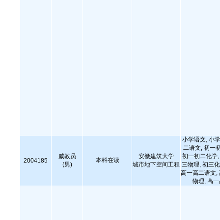
小学语文, 小学
二语文, 初一
戚教员
安徽建筑大学
初一初二化学, 
本科在读
2004185
(男)
城市地下空间工程
三物理, 初三化
高一高二语文,
物理, 高