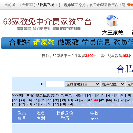
当前城市：
合肥市
[
切换其它城市
]
选择城市
您好，欢迎来63家教平台！请
登
六三家教
合肥站
请家教
做家教
学员信息
教员
目前，63家教平台在册教员
3809
名，其中明星教员
163
名
合肥
ID
>>>共[1182]条教员信息 共[79]页 每页[15]条
[1]
[2]
[3]
[4]
[5]
[6]
[7]
[8]
[9]
[10]
[32]
[33]
[34]
[35]
[36]
[37]
[38]
[39]
[40]
[41]
[42]
[43]
44
[45]
[46]
[47]
[48]
[49]
[71]
[72]
[73]
[74]
[75]
[76]
[77]
[78]
[79]
教员
姓名
目前身份
学校
编号
性别
学历
专业