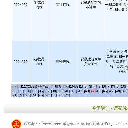
宋教员
安徽新华学院
本科在读
一初二数学, 
2004087
(女)
审计学
学, 初三数学
小学语文, 小学
二语文, 初一
程教员
安徽建筑大学
本科在读
初一初二物理, 
2004169
(女)
安全工程
一高二语文, 高
四级
>>>共[1182]条教员信息 共[79]页 每页[15]条
[1]
[2]
[3]
[4]
[5]
[6]
[7]
[8]
[9]
[10]
[32]
[33]
[34]
[35]
[36]
[37]
[38]
[39]
[40]
[41]
[42]
[43]
44
[45]
[46]
[47]
[48]
[49]
[71]
[72]
[73]
[74]
[75]
[76]
[77]
[78]
[79]
关于我们
-
请家教
联系电话：15655136681或微信ah63wz预约我哦 联系QQ：780805