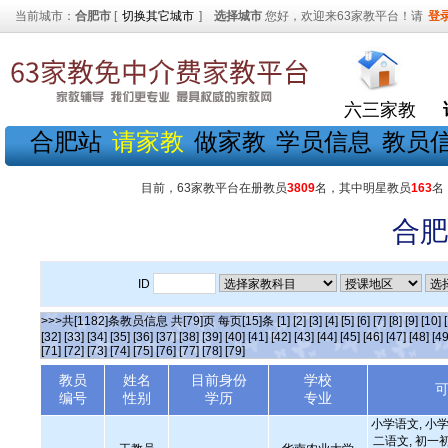
当前城市：
合肥市
[
切换其它城市
]
选择城市
您好，欢迎来63家教平台！请
登
六三家教
合肥站
请家教
做家教
学员信息
教员
目前，63家教平台在册教员
3809
名，其中明星教员
163
名
合肥
ID
>>>共[1182]条教员信息 共[79]页 每页[15]条
[1]
[2]
[3]
[4]
[5]
[6]
[7]
[8]
[9]
[10]
[32]
[33]
[34]
[35]
[36]
[37]
[38]
[39]
[40]
[41]
[42]
[43]
[44]
[45]
[46]
[47]
[48]
[49
[71]
[72]
[73]
[74]
[75]
[76]
[77]
[78]
[79]
教员
姓名
目前身份
学校
编号
性别
学历
专业
小学语文, 小学
二语文, 初一