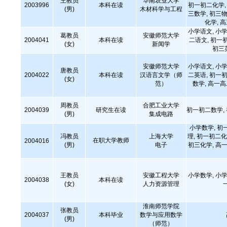
王教员
华南农业大学
2003996
本科在读
初一初二化学, 
(男)
木材科学与工程
三数学, 初三物
化学, 
小学语文, 小学
葛教员
安徽师范大学
2004041
本科在读
二语文, 初一
(女)
新闻学
初三
安徽师范大学
小学语文, 小学
唐教员
2004022
本科在读
汉语言文学（师
二英语, 初一初
(女)
范）
数学, 高一
周教员
合肥工业大学
2004039
研究生在读
初一初二数学,
(男)
集成电路
小学数学, 初
冯教员
上海大学
理, 初一初二化
在职大学教师
2004016
(男)
电子
初三化学, 高一
王教员
安徽工程大学
小学数学, 小学
2004038
本科在读
(女)
人力资源管理
淮南师范学院
张教员
2004037
本科毕业
数学与应用数学
(男)
（师范）