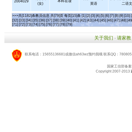
本科在读
2004029
(女)
英语
二语文
>>>共[1182]条教员信息 共[79]页 每页[15]条
[1]
[2]
[3]
[4]
[5]
[6]
[7]
[8]
[9]
[10]
[32]
[33]
[34]
[35]
[36]
[37]
[38]
[39]
[40]
[41]
[42]
[43]
[44]
[45]
[46]
[47]
[48]
[49
[71]
[72]
[73]
[74]
[75]
[76]
[77]
[78]
[79]
关于我们
-
请家教
联系电话：15655136681或微信ah63wz预约我哦 联系QQ：780805
国家工信部备案
Copyright 2007-2013