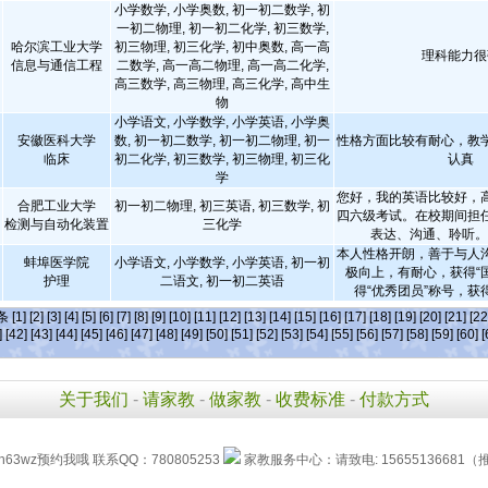
小学数学, 小学奥数, 初一初二数学, 初
一初二物理, 初一初二化学, 初三数学,
哈尔滨工业大学
初三物理, 初三化学, 初中奥数, 高一高
理科能力很
信息与通信工程
二数学, 高一高二物理, 高一高二化学,
高三数学, 高三物理, 高三化学, 高中生
物
小学语文, 小学数学, 小学英语, 小学奥
安徽医科大学
数, 初一初二数学, 初一初二物理, 初一
性格方面比较有耐心，教
临床
初二化学, 初三数学, 初三物理, 初三化
认真
学
您好，我的英语比较好，
合肥工业大学
初一初二物理, 初三英语, 初三数学, 初
四六级考试。在校期间担
检测与自动化装置
三化学
表达、沟通、聆听
本人性格开朗，善于与人
蚌埠医学院
小学语文, 小学数学, 小学英语, 初一初
极向上，有耐心，获得“
护理
二语文, 初一初二英语
得“优秀团员”称号，获
]条
[1]
[2]
[3]
[4]
[5]
[6]
[7]
[8]
[9]
[10]
[11]
[12]
[13]
[14]
[15]
[16]
[17]
[18]
[19]
[20]
[21]
[22
]
[42]
[43]
[44]
[45]
[46]
[47]
[48]
[49]
[50]
[51]
[52]
[53]
[54]
[55]
[56]
[57]
[58]
[59]
[60]
[
关于我们
-
请家教
-
做家教
-
收费标准
-
付款方式
h63wz预约我哦 联系QQ：780805253
家教服务中心：请致电: 15655136681（