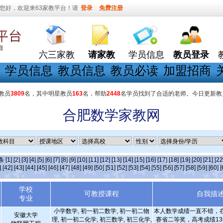
您好，欢迎来63家教平台！请
登录
免费注册
六三家教
请家教
学员信息
教员登录
学员信息
教员信息
教员必读
加盟招商
教员
3809
名，其中明星教员
163
名，帮助
2448
名学员找到了合适的老师。今日更新教
合肥数学家教网
]条
[1]
[2]
[3]
[4]
[5]
[6]
[7]
[8]
[9]
[10]
[11]
[12]
[13]
[14]
[15]
[16]
[17]
[18]
[19]
[20]
[21]
[22
]
[42]
[43]
[44]
[45]
[46]
[47]
[48]
[49]
[50]
[51]
[52]
[53]
[54]
[55]
[56]
[57]
[58]
[59]
[60]
[
学校
可教授课程
自我描
专业
小学数学, 初一初二数学, 初一初二物
本人数学成绩一直不错，
安徽大学
理, 初一初二化学, 初三数学, 初三化学,
赛省二等奖，高考成绩13