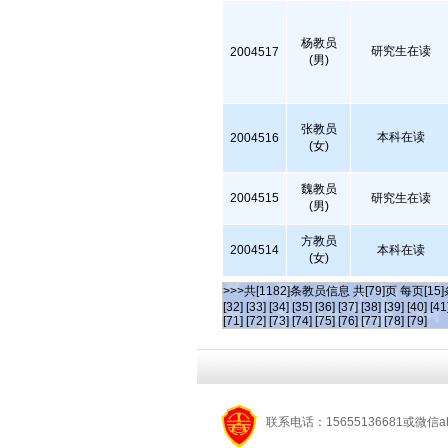
杨教员
研究生在读
2004517
(男)
张教员
本科在读
2004516
(女)
魏教员
2004515
研究生在读
(男)
方教员
2004514
本科在读
(女)
>>>共[1182]条教员信息 共[79]页 每页[15
[32]
[33]
[34]
[35]
[36]
[37]
[38]
[39]
[40]
[41
[71]
[72]
[73]
[74]
[75]
[76]
[77]
[78]
[79]
联系电话：15655136681或微信a