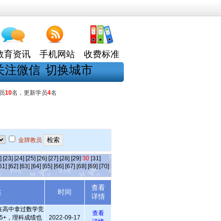
教育资讯
手机网站
收费标准
关注微信
切换城市
员
10
名，更新学员
4
名
金牌教员
]
[23]
[24]
[25]
[26]
[27]
[28]
[29]
30
[31]
61]
[62]
[63]
[64]
[65]
[66]
[67]
[68]
[69]
[70]
查看
述
时间
详情
在高中拿过数学竞
查看
5+，理科成绩也
2022-09-17