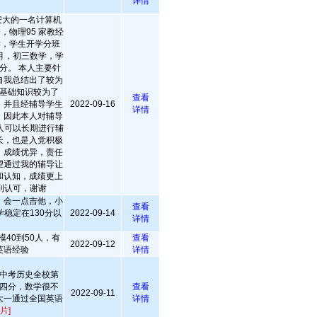
详情
自安大的一名计算机
，物理95 家教经
数学，学生开学分班
7月，初三数学，学
5分。 本人主要针
自我总结出了较为
基础知识较为了
查看
，并且经辅导学生
2022-09-16
详情
，因此本人对辅导
人可以长期进行辅
长，也是入党积极
，成绩优异，责任
望通过我的辅导让
和认知，成绩更上
到认可，谢谢
，会一点吉他，小
查看
稳定在130分以
2022-09-14
详情
40到50人，有
查看
2022-09-12
英语经验
详情
中考历史全校第
四分，数学很不
查看
2022-09-11
大一通过全国英语
详情
片]