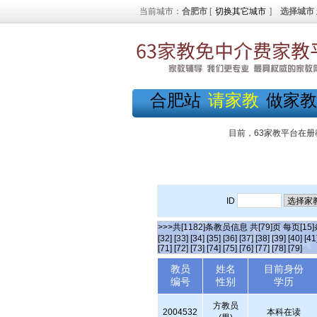
当前城市：
合肥市
[
切换其它城市
]
选择城市
合肥站
请家教
做家教
目前，63家教平台在册
ID
>>>共[1182]条教员信息 共[79]页 每页[15
[32]
[33]
[34]
[35]
[36]
[37]
[38]
[39]
[40]
[41
[71]
[72]
[73]
[74]
[75]
[76]
[77]
[78]
[79]
教员
姓名
目前身份
编号
性别
学历
方教员
2004532
本科在读