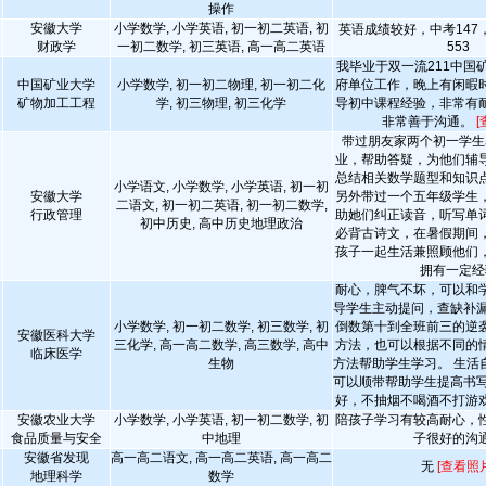
操作
安徽大学
小学数学, 小学英语, 初一初二英语, 初
英语成绩较好，中考147
财政学
一初二数学, 初三英语, 高一高二英语
553
我毕业于双一流211中国
中国矿业大学
小学数学, 初一初二物理, 初一初二化
府单位工作，晚上有闲暇
矿物加工工程
学, 初三物理, 初三化学
导初中课程经验，非常有
非常善于沟通。
[
带过朋友家两个初一学生
业，帮助答疑，为他们辅
总结相关数学题型和知识
小学语文, 小学数学, 小学英语, 初一初
安徽大学
另外带过一个五年级学生
二语文, 初一初二英语, 初一初二数学,
行政管理
助她们纠正读音，听写单
初中历史, 高中历史地理政治
必背古诗文，在暑假期间
孩子一起生活兼照顾他们
拥有一定经
耐心，脾气不坏，可以和
导学生主动提问，查缺补漏
小学数学, 初一初二数学, 初三数学, 初
倒数第十到全班前三的逆
安徽医科大学
三化学, 高一高二数学, 高三数学, 高中
方法，也可以根据不同的
临床医学
生物
方法帮助学生学习。 生活
可以顺带帮助学生提高书写
好，不抽烟不喝酒不打游
安徽农业大学
小学数学, 小学英语, 初一初二数学, 初
陪孩子学习有较高耐心，
食品质量与安全
中地理
子很好的沟
安徽省发现
高一高二语文, 高一高二英语, 高一高二
无
[查看照片
地理科学
数学