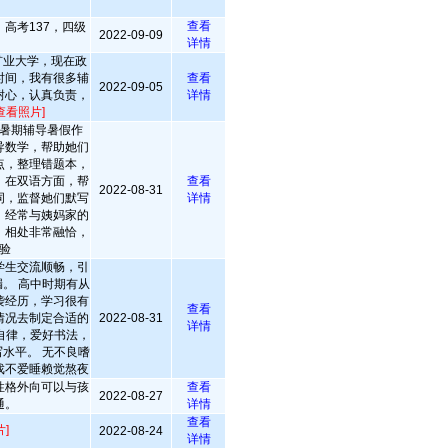
查看
，高考137，四级
2022-09-09
详情
矿业大学，现在政
时间，我有很多辅
查看
2022-09-05
耐心，认真负责，
详情
查看照片]
暑期辅导暑假作
导数学，帮助她们
点，整理错题本，
，在双语方面，帮
查看
2022-08-31
词，监督她们默写
详情
，经常与姨妈家的
，相处非常融恰，
验
学生交流顺畅，引
。 高中时期有从
袭经历，学习很有
查看
情况去制定合适的
2022-08-31
详情
自律，爱好书法，
水平。 无不良嗜
戏不爱睡赖觉熬夜
性格外向可以与孩
查看
2022-08-27
通。
详情
查看
]
2022-08-24
详情