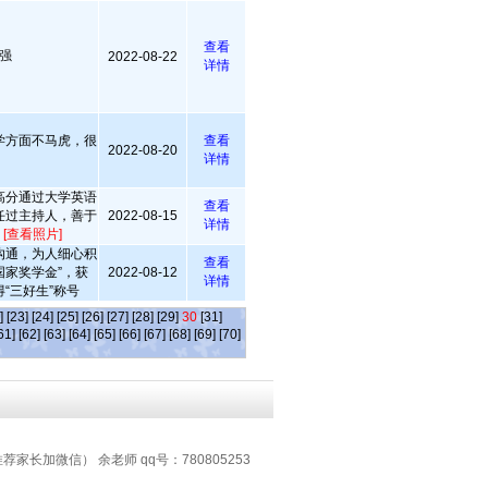
查看
强
2022-08-22
详情
学方面不马虎，很
查看
2022-08-20
详情
高分通过大学英语
查看
任过主持人，善于
2022-08-15
详情
。
[查看照片]
沟通，为人细心积
查看
国家奖学金”，获
2022-08-12
详情
得“三好生”称号
]
[23]
[24]
[25]
[26]
[27]
[28]
[29]
30
[31]
61]
[62]
[63]
[64]
[65]
[66]
[67]
[68]
[69]
[70]
推荐家长加微信） 余老师 qq号：780805253