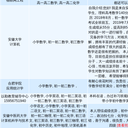
物联网工程
高一高二数学, 高一高二化学
都还可以
自我介绍:您好! 我是来
学生。理科高考数学140分
历: 2018年8月，初一
考试全班前五。 2019年
生成绩从55分，提高到8
对的是一对一进行辅导，
完备的学习方法，对相关
安徽大学
小学数学, 初一初二数学, 初三数学
解，拥有丰富的代课经验
计算机
成绩也都有了很大的提高
数学还是很有把握的。 本
导。目前也是担任班级班
分子，大一成绩排名前十
心强，性格活泼开朗，希
学生对数学知识有所了解
一层楼。 希望能够得
有耐心肯花时间，负责任
合肥学院
小学数学, 初一初二数学，
学数学经常满分，初中数学
应用统计学
上
小学数学, 小学英语, 初一初二英语, 初
本科在读，办过补习班规模
以勒教育辅导中心
15956751940
一初二数学, 初三英语, 初三数学
带小学初中数学
小学语文, 小学数学, 小学英语, 初一初
二语文, 初一初二英语, 初一初二数学,
本人理综成绩优异，初中
安徽中医药大学
初一初二物理, 初一初二化学, 初三语
二，政治扣七分，化学扣
计算机科学与技术
文, 初三英语, 初三数学, 初三物理, 初三
错，善于沟通，很负责，
化学, 初中历史, 初中地理, 计算机基本
四级
[查看照