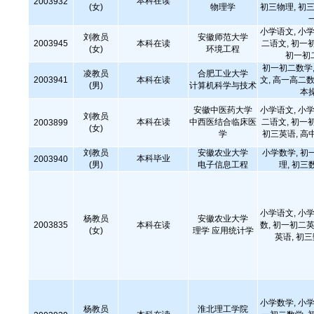
本科在读
2003932
(女)
物理学
初三物理, 初三
小学语文, 小学
刘教员
安徽师范大学
2003945
本科在读
二语文, 初一
(女)
环境工程
初一初
初一初二数学,
凌教员
合肥工业大学
2003941
本科在读
文, 高一高二数
(男)
计算机科学与技术
本
安徽中医药大学
小学语文, 小学
刘教员
本科在读
中西医结合临床医
二语文, 初一
2003899
(女)
学
初三英语, 高
刘教员
安徽农业大学
小学数学, 初
本科毕业
2003940
(男)
电子信息工程
理, 初三
小学语文, 小学
杨教员
安徽农业大学
2003835
本科在读
数, 初一初二英
(女)
理学 应用统计学
英语, 初
小学数学, 小学
杨教员
淮北理工学院