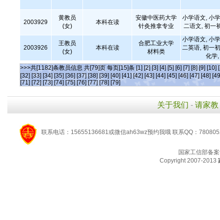
黄教员
安徽中医药大学
小学语文, 小学
2003929
本科在读
(女)
针灸推拿专业
二语文, 初一
小学语文, 小学
王教员
合肥工业大学
2003926
本科在读
二英语, 初一初
(女)
材料类
化学
>>>共[1182]条教员信息 共[79]页 每页[15]条
[1]
[2]
[3]
[4]
[5]
[6]
[7]
[8]
[9]
[10]
[32]
[33]
[34]
[35]
[36]
[37]
[38]
[39]
[40]
[41]
[42]
[43]
[44]
[45]
[46]
[47]
[48]
[49
[71]
[72]
[73]
[74]
[75]
[76]
[77]
[78]
[79]
关于我们
-
请家教
联系电话：15655136681或微信ah63wz预约我哦 联系QQ：780805
国家工信部备案
Copyright 2007-2013