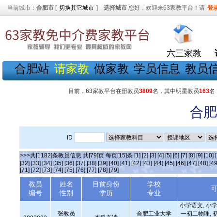
当前城市：
合肥市
[
切换其它城市
]
选择城市
您好，欢迎来63家教平台！请
登
六三家教
合肥站
请家教
做家教
学员信息
教员
目前，63家教平台在册教员
3809
名，其中明星教员
163
名
合肥
ID
>>>共[1182]条教员信息 共[79]页 每页[15]条
[1]
[2]
[3]
[4]
[5]
[6]
[7]
[8]
[9]
[10]
[32]
[33]
[34]
[35]
[36]
[37]
[38]
[39]
[40]
[41]
[42]
[43]
[44]
[45]
[46]
[47]
[48]
[49
[71]
[72]
[73]
[74]
[75]
[76]
[77]
[78]
[79]
教员
姓名
目前身份
学校
编号
性别
学历
专业
小学语文, 小学
张教员
合肥工业大学
一初二物理, 