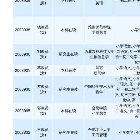
本科在读
一初二数学, 
2003939
(男)
英语
钱教员
淮南师范学院
2003938
本科在读
小学
(女)
学前教育
小学语文, 小学
刘教员
西北农林科技大学
二语文, 初一
研究生在读
2003936
(男)
生物信息学
初一初二化学,
化
葛教员
其它
小学语文, 小学
本科在读
2003931
(女)
新闻学
二数
小学语文, 小学
二语文, 初一
罗教员
中国科学技术大学
2003930
研究生在读
初一初二物理,
(女)
哲学
文, 初三英语, 
化学, 高
小学语文, 小学
郭教员
合肥学院
2003895
本科在读
二语文, 初一初
(女)
小学教育
英
王教员
合肥工业大学
2003832
研究生在读
小学数学, 
(女)
工商管理