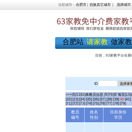
当前城市：
合肥市
[
切换其它城市
]
选择城市
合肥站
请家教
做家教
目前，63家教平台在册
ID
>>>共[1182]条教员信息 共[79]页 每页[15
[32]
[33]
[34]
[35]
[36]
[37]
[38]
[39]
40
[41]
[71]
[72]
[73]
[74]
[75]
[76]
[77]
[78]
[79]
教员
姓名
目前身份
编号
性别
学历