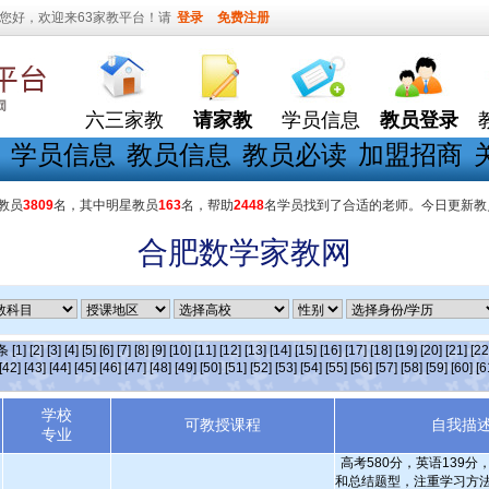
您好，欢迎来63家教平台！请
登录
免费注册
六三家教
请家教
学员信息
教员登录
学员信息
教员信息
教员必读
加盟招商
教员
3809
名，其中明星教员
163
名，帮助
2448
名学员找到了合适的老师。今日更新教
合肥数学家教网
]条
[1]
[2]
[3]
[4]
[5]
[6]
[7]
[8]
[9]
[10]
[11]
[12]
[13]
[14]
[15]
[16]
[17]
[18]
[19]
[20]
[21]
[22
[42]
[43]
[44]
[45]
[46]
[47]
[48]
[49]
[50]
[51]
[52]
[53]
[54]
[55]
[56]
[57]
[58]
[59]
[60]
[6
学校
可教授课程
自我描
专业
高考580分，英语139
和总结题型，注重学习方法