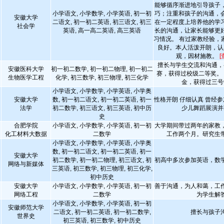
能够循序渐进地引导孩子
小学语文, 小学数学, 小学英语, 初一初
巧；注重和孩子的沟通，
安徽大学
二语文, 初一初二英语, 初三语文, 初三
在一定程度上培养他的学
社会学
英语, 高一高二英语, 高三英语
长的沟通，让家长能够更
习情况。 有过家教经验，
良好。本人活泼开朗，认
观，因材施教。
[
擅长与学生交流和沟通，
安徽医科大学
初一初二数学, 初一初二物理, 初一初二
赛，获得过校级二等奖。
生物医学工程
化学, 初三数学, 初三物理, 初三化学
金，获得过三号
小学语文, 小学数学, 小学英语, 小学奥
安徽大学
数, 初一初二语文, 初一初二英语, 初一
性格开朗 仔细认真 曾经参
法学
初二数学, 初三语文, 初三英语, 初中历
少儿舞蹈展演并
史
合肥学院
小学语文, 小学数学, 小学英语, 初一初
大学期间带过两年的家教
化工材料大数据
二数学
工作两个月。研究生
小学语文, 小学数学, 小学英语, 小学奥
数, 初一初二语文, 初一初二英语, 初一
安徽大学
初二数学, 初一初二物理, 初三语文, 初
初高中多次参加英语，数
网络与新媒体
三英语, 初三数学, 初三物理, 初三化学,
初中历史
安徽大学
小学语文, 小学数学, 小学英语, 初一初
善于沟通，为人和蔼，工
网络工程
二数学
为学生解
小学语文, 小学数学, 小学英语, 初一初
安徽师范大学
二语文, 初一初二英语, 初一初二数学,
擅长与孩子
世界史
初三英语, 初三数学, 初中历史