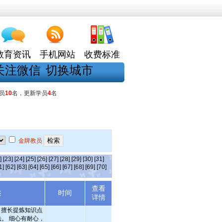
教育资讯
手机网站
收费标准
关注微信
切换城市
员
10
名，更新学员
4
名
金牌教员
]
[23]
[24]
[25]
[26]
[27]
[28]
[29]
[30]
[31]
1]
[62]
[63]
[64]
[65]
[66]
[67]
[68]
[69]
[70]
查看
述
时间
详情
分，擅长提炼知识点
。 细心有耐心，