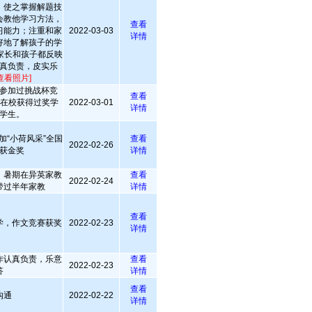
，使之掌握解题技
会教他学习方法，
查看
习能力；注重和家
2022-03-03
详情
好地了解孩子的学
家长和孩子都反映
真负责，皮实乐
查看照片]
参加过挑战杯竞
查看
 在校获得过奖学
2022-03-01
详情
学生。
加“小荷风采”全国
查看
2022-02-26
获金奖
详情
，暑期在异英家教
查看
2022-02-24
带过半年家教
详情
查看
学，作文竞赛获奖
2022-02-23
详情
作认真负责，乐意
查看
2022-02-23
答
详情
查看
沟通
2022-02-22
详情