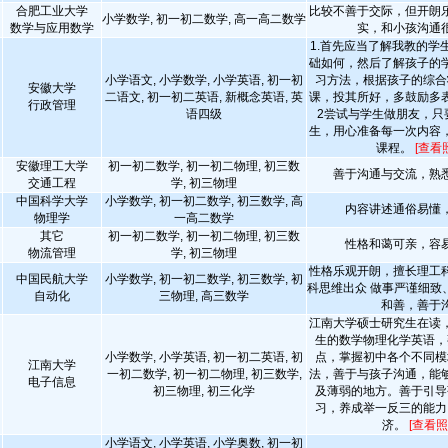
合肥工业大学
比较不善于交际，但开朗
小学数学, 初一初二数学, 高一高二数学
数学与应用数学
实，和小孩沟通
1.首先应当了解我教的学
础如何，然后了解孩子的
小学语文, 小学数学, 小学英语, 初一初
习方法，根据孩子的综合
安徽大学
二语文, 初一初二英语, 新概念英语, 英
课，投其所好，多鼓励多
行政管理
语四级
2尝试与学生做朋友，只
生，用心准备每一次内容
课程。
[查看
安徽理工大学
初一初二数学, 初一初二物理, 初三数
善于沟通与交流，熟
交通工程
学, 初三物理
中国科学大学
小学数学, 初一初二数学, 初三数学, 高
内容讲述通俗易懂
物理学
一高二数学
其它
初一初二数学, 初一初二物理, 初三数
性格和蔼可亲，容
物流管理
学, 初三物理
性格乐观开朗，擅长理工
中国民航大学
小学数学, 初一初二数学, 初三数学, 初
科思维出众 做事严谨细致
自动化
三物理, 高三数学
和善，善于
江南大学硕士研究生在读
生的数学物理化学英语，
小学数学, 小学英语, 初一初二英语, 初
点，掌握初中各个不同模
江南大学
一初二数学, 初一初二物理, 初三数学,
法，善于与孩子沟通，能
电子信息
初三物理, 初三化学
及薄弱的地方。善于引导
习，养成举一反三的能力
济。
[查看照
小学语文, 小学英语, 小学奥数, 初一初