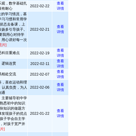
乐观，数学基础扎
查看
2022-02-22
很有耐心
详情
生的学习情况，基
学习习惯和常用学
状态去备课，上
查看
表扬多引导孩子。
2022-02-21
详情
要我用心对待学
，用心讲好每一次
照片]
查看
悉科目重难点
2022-02-19
详情
查看
，逻辑连贯
2022-02-11
详情
查看
易相处交流
2022-02-07
详情
科，喜欢运动和理
查看
、认真负责，为人
2022-02-06
详情
沟通
，主要辅导初中学
熟悉初中的知识
块知识的做题方
查看
够发现孩子的优点
2022-01-22
详情
孩子学会自主学
，对孩子宽严并
片]