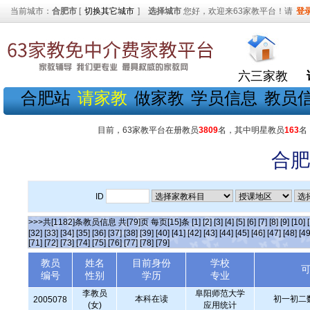
当前城市：
合肥市
[
切换其它城市
]
选择城市
您好，欢迎来63家教平台！请
登
六三家教
合肥站
请家教
做家教
学员信息
教员
目前，63家教平台在册教员
3809
名，其中明星教员
163
名
合肥
ID
>>>共[1182]条教员信息 共[79]页 每页[15]条
[1]
[2]
[3]
[4]
[5]
[6]
[7]
[8]
[9]
[10]
[32]
[33]
[34]
[35]
[36]
[37]
[38]
[39]
[40]
[41]
[42]
[43]
[44]
[45]
[46]
[47]
[48]
[49
[71]
[72]
[73]
[74]
[75]
[76]
[77]
[78]
[79]
教员
姓名
目前身份
学校
编号
性别
学历
专业
李教员
阜阳师范大学
本科在读
初一初二
2005078
(女)
应用统计