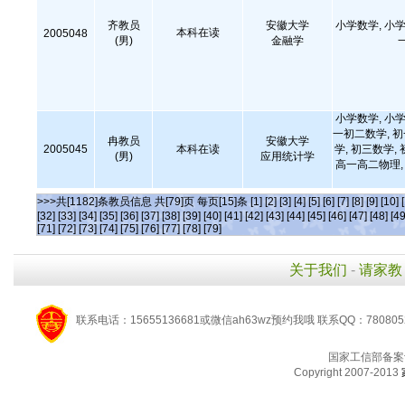
齐教员
安徽大学
小学数学, 小学
本科在读
2005048
(男)
金融学
小学数学, 小学
一初二数学, 
冉教员
安徽大学
2005045
本科在读
学, 初三数学,
(男)
应用统计学
高一高二物理, 
>>>共[1182]条教员信息 共[79]页 每页[15]条
[1]
[2]
[3]
[4]
[5]
[6]
[7]
[8]
[9]
[10]
[32]
[33]
[34]
[35]
[36]
[37]
[38]
[39]
[40]
[41]
[42]
[43]
[44]
[45]
[46]
[47]
[48]
[49
[71]
[72]
[73]
[74]
[75]
[76]
[77]
[78]
[79]
关于我们
-
请家教
联系电话：15655136681或微信ah63wz预约我哦 联系QQ：780805
国家工信部备案
Copyright 2007-2013