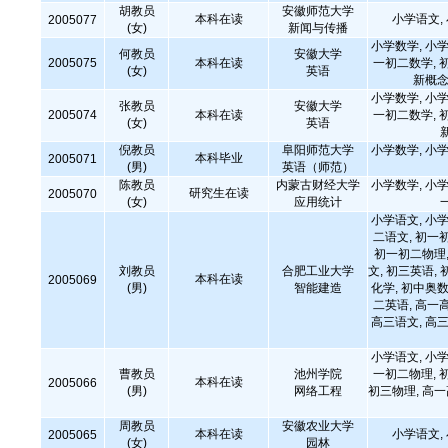
胡教员
安徽师范大学
本科在读
小学语文,
2005077
(女)
新闻与传播
小学数学, 小学
何教员
安徽大学
2005075
本科在读
一初二数学, 
(女)
英语
新概念
小学数学, 小学
张教员
安徽大学
2005074
本科在读
一初二数学, 
(女)
英语
倪教员
阜阳师范大学
小学数学, 小学
本科毕业
2005071
(男)
英语（师范）
陈教员
内蒙古财经大学
小学数学, 小学
研究生在读
2005070
(女)
应用统计
小学语文, 小学
二语文, 初一
初一初二物理,
刘教员
合肥工业大学
文, 初三英语, 
本科在读
2005069
(男)
智能建造
化学, 初中奥数
二英语, 高一
高三语文, 高三
小学语文, 小学
曹教员
池州学院
一初二物理, 
本科在读
2005066
(男)
网络工程
初三物理, 高
周教员
安徽农业大学
本科在读
小学语文,
2005065
(女)
园林