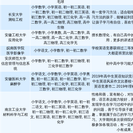
毛球
小学数学, 小学英语, 初一初二英语, 初
一初二数学, 初一初二物理, 初三英语,
有一套学习方法，适合聪
长安大学
初三数学, 初三物理, 初三化学, 高一高
习方法的孩子，能够起到
测绘工程
二数学, 高一高二物理, 高三物理, 高中
让孩子学习有自信，喜欢
生物
小学数学, 小学奥数, 高一高二数学, 高
安徽工程大学
擅长数理化，有自己高中
一高二物理, 高一高二化学, 高三数学,
应用化学
用，更多的讲述
高三物理, 高三化学无
皖南医学院
学校英语竞赛获得过二等
小学语文, 小学数学, 初一初二数学
医学影像学
大都是班里比较
安庆师范大学
小学数学, 初一初二数学, 初三物理, 初
信息管理与信息系
初中高中学习能
三化学初三数学
统
小学语文, 小学数学, 小学英语, 小学奥
2019年高中生英语知识竞赛
安徽医科大学
数, 初一初二英语, 初一初二数学, 初一
中生英语风采作文比赛校一
麻醉学
初二物理, 初一初二化学, 初三英语, 初
英语竞赛市二 2019年
三数学, 初三物理, 初三化学
性格和善，富有耐心，对
彻，语言表达能力较好，
小学语文, 小学数学, 小学英语, 初一初
发现学生在学习过程中的
二语文, 初一初二英语, 初一初二数学,
南京工业大学
的问题，善于引导孩子建
初一初二物理, 初一初二化学, 初三语
材料科学与工程
趣，掌握属于自己的学习
文, 初三英语, 初三数学, 初三物理, 初三
习。大学期间多次获得院
化学
极参加各项活动，有一定
小有成果