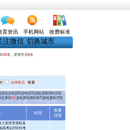
教育资讯
手机网站
收费标准
关注微信
切换城市
员
10
名，更新学员
4
名
金牌教员
]
[23]
[24]
[25]
[26]
[27]
[28]
[29]
[30]
[31]
61]
[62]
63
[64]
[65]
[66]
[67]
[68]
[69]
[70]
查看
述
时间
详情
分考入安庆市宿松县
加高考以556分考