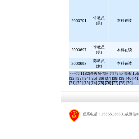
许教员
本科在读
2003701
(男)
李教员
2003697
本科在读
(男)
陈教员
本科在读
2003698
(女)
>>>共[1182]条教员信息 共[79]页 每页[15
[32]
[33]
[34]
[35]
[36]
[37]
[38]
[39]
[40]
[41
[71]
[72]
[73]
[74]
[75]
[76]
[77]
[78]
[79]
联系电话：15655136681或微信a