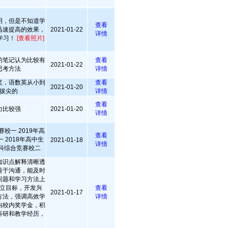
明，但是不知道学
查看
迅速提高的效果，
2021-01-22
详情
学习！
[查看照片]
的笔记认为比较有
查看
2021-01-22
思考方法
详情
奖，语数英从小到
查看
2021-01-20
拔尖的
详情
查看
力比较强
2021-01-20
详情
校一 2019年高
查看
 2018年高中生
2021-01-18
详情
理科综合竞赛校二
知识点解释清晰透
善于沟通，能及时
问题和学习方法上
立目标，开发兴
查看
2021-01-17
方法，强调高效学
详情
内校内奖学金，积
科研和教学经历，
。