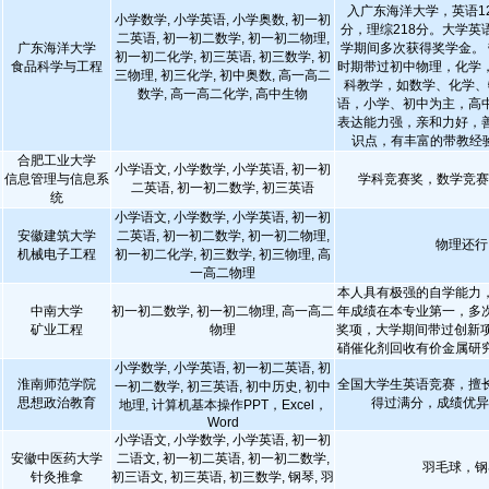
入广东海洋大学，英语12
小学数学, 小学英语, 小学奥数, 初一初
分，理综218分。大学英
二英语, 初一初二数学, 初一初二物理,
广东海洋大学
学期间多次获得奖学金。 
初一初二化学, 初三英语, 初三数学, 初
食品科学与工程
时期带过初中物理，化学
三物理, 初三化学, 初中奥数, 高一高二
科教学，如数学、化学、
数学, 高一高二化学, 高中生物
语，小学、初中为主，高
表达能力强，亲和力好，
识点，有丰富的带教经
合肥工业大学
小学语文, 小学数学, 小学英语, 初一初
信息管理与信息系
学科竞赛奖，数学竞
二英语, 初一初二数学, 初三英语
统
小学语文, 小学数学, 小学英语, 初一初
安徽建筑大学
二英语, 初一初二数学, 初一初二物理,
物理还行
机械电子工程
初一初二化学, 初三数学, 初三物理, 高
一高二物理
本人具有极强的自学能力
中南大学
初一初二数学, 初一初二物理, 高一高二
年成绩在本专业第一，多
矿业工程
物理
奖项，大学期间带过创新项
硝催化剂回收有价金属研
小学数学, 小学英语, 初一初二英语, 初
淮南师范学院
全国大学生英语竞赛，擅
一初二数学, 初三英语, 初中历史, 初中
思想政治教育
得过满分，成绩优
地理, 计算机基本操作PPT，Excel，
Word
小学语文, 小学数学, 小学英语, 初一初
安徽中医药大学
二语文, 初一初二英语, 初一初二数学,
羽毛球，钢
针灸推拿
初三语文, 初三英语, 初三数学, 钢琴, 羽