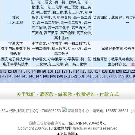
初一初二语文, 初一初二数学, 初一初二
物理, 初一初二化学, 初三语文, 初三英
语, 初三数学, 初三物理, 初三化学, 初中
其它
历史, 初中地理, 初中奥数, 高一高二语
英语四级，成绩好，有过
土木工程
文, 高一高二英语, 高一高二数学, 高一
一
高二物理, 高一高二化学, 高三语文, 高
三英语, 高三数学, 高三物理, 高三化学,
高中生物
宁夏大学
小学语文, 小学数学, 初一初二数学, 初
数学与应用数学教
一初二物理, 初三数学, 初三化学, 高一
家教经验丰富 公办
师教育
高二数学
西安电子科技大学
小学语文, 小学数学, 小学英语, 初一初
性格开朗，教学风格幽默
电子科学与技术
二化学, 初三化学, 高一高二化学
生亦师亦友。
[
]条
[1]
[2]
[3]
[4]
[5]
[6]
[7]
[8]
[9]
[10]
[11]
[12]
[13]
[14]
[15]
[16]
[17]
[18]
[19]
[20]
[21]
[22
]
[42]
[43]
[44]
[45]
[46]
[47]
[48]
[49]
[50]
[51]
[52]
[53]
[54]
[55]
[56]
[57]
[58]
[59]
[60]
[
关于我们
-
请家教
-
做家教
-
收费标准
-
付款方式
h63wz预约我哦 联系QQ：780805253
家教服务中心：请致电: 15655136681（
国家工信部备案许可证：
皖ICP备14023442号-1
Copyright 2007-2013
家教网加盟
版权所有 All rights reserved
▲返回顶部▲