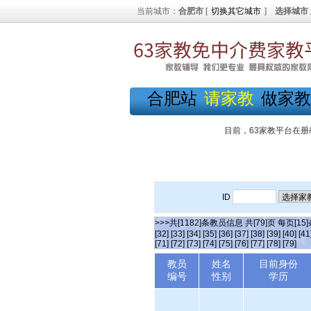
当前城市：
合肥市
[
切换其它城市
]
选择城市
合肥站
请家教
做家教
目前，63家教平台在册
ID
>>>共[1182]条教员信息 共[79]页 每页[15
[32]
[33]
[34]
[35]
[36]
[37]
[38]
[39]
[40]
[41
[71]
[72]
[73]
[74]
[75]
[76]
[77]
[78]
[79]
教员
姓名
目前身份
编号
性别
学历