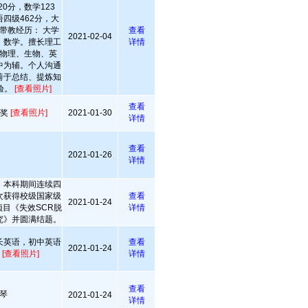
0分，数学123
语四级462分，大
带教经历： 大学
查看
2021-02-04
，数学。擅长理工
详情
物理、生物、英
中为辅。个人沟通
善于总结、提炼知
验。
[查看照片]
查看
赛奖
[查看照片]
2021-01-30
详情
查看
2021-01-26
详情
，本科期间连续四
次获得校级国家级
查看
2021-01-24
目《失效SCR脱
详情
究》并圆满结题。
长英语，初中英语
查看
2021-01-24
异
[查看照片]
详情
查看
琴
2021-01-24
详情