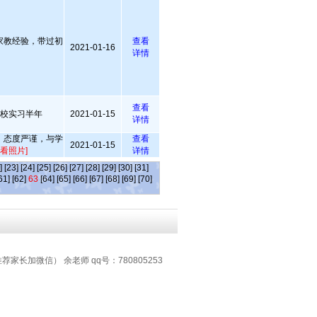
家教经验，带过初
查看
2021-01-16
详情
查看
学校实习半年
2021-01-15
详情
，态度严谨，与学
查看
2021-01-15
查看照片]
详情
]
[23]
[24]
[25]
[26]
[27]
[28]
[29]
[30]
[31]
61]
[62]
63
[64]
[65]
[66]
[67]
[68]
[69]
[70]
推荐家长加微信） 余老师 qq号：780805253