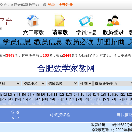
您好，欢迎来63家教平台！请
登录
免费注册
六三家教
请家教
学员信息
教员登录
学员信息
教员信息
教员必读
加盟招商
教员
3809
名，其中明星教员
163
名，帮助
2448
名学员找到了合适的老师。今日更新教
合肥数学家教网
]条
[1]
[2]
[3]
[4]
[5]
[6]
[7]
[8]
[9]
[10]
[11]
[12]
[13]
[14]
[15]
[16]
[17]
[18]
[19]
[20]
[21]
[22
]
[42]
[43]
[44]
[45]
[46]
[47]
[48]
[49]
[50]
[51]
[52]
[53]
[54]
[55]
[56]
[57]
[58]
[59]
[60]
[
学校
可教授课程
自我描
专业
教育经历： 中考以582
省级示范高中；2010年参