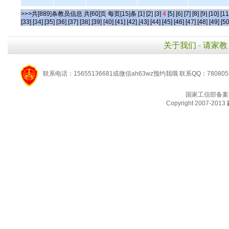
>>>共[889]条教员信息 共[60]页 每页[15]条
[1]
[2]
[3]
4
[5]
[6]
[7]
[8]
[9]
[10]
[11
[33]
[34]
[35]
[36]
[37]
[38]
[39]
[40]
[41]
[42]
[43]
[44]
[45]
[46]
[47]
[48]
[49]
[50
关于我们
-
请家教
联系电话：15655136681或微信ah63wz预约我哦 联系QQ：780805
国家工信部备案
Copyright 2007-2013