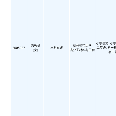
小学语文, 小学
陈教员
杭州师范大学
本科在读
二英语, 初一
2005227
(女)
高分子材料与工程
初三