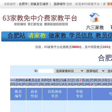
当前城市：
合肥市
[
切换其它城市
]
选择城市
您好，欢迎来63家教平台！请
登
六三家教
合肥站
请家教
做家教
学员信息
教员
目前，63家教平台在册教员
3809
名，其中明星教员
163
名
合肥
ID
>>>共[889]条教员信息 共[60]页 每页[15]条
[1]
[2]
[3]
4
[5]
[6]
[7]
[8]
[9]
[10]
[11
[33]
[34]
[35]
[36]
[37]
[38]
[39]
[40]
[41]
[42]
[43]
[44]
[45]
[46]
[47]
[48]
[49]
[50
教员
姓名
目前身份
学校
编号
性别
学历
专业