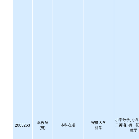
小学数学, 小学
卓教员
安徽大学
本科在读
二英语, 初一初
2005263
(男)
哲学
数学