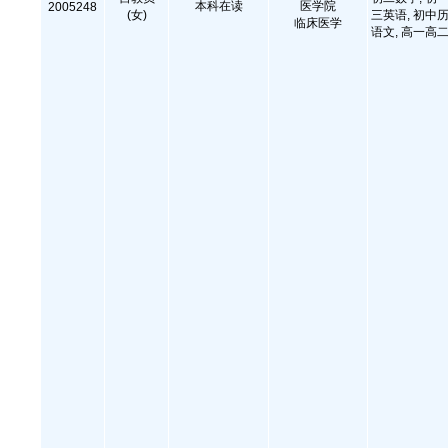
本科在读
医学院
2005248
(女)
三英语, 初中历
临床医学
语文, 高一高二