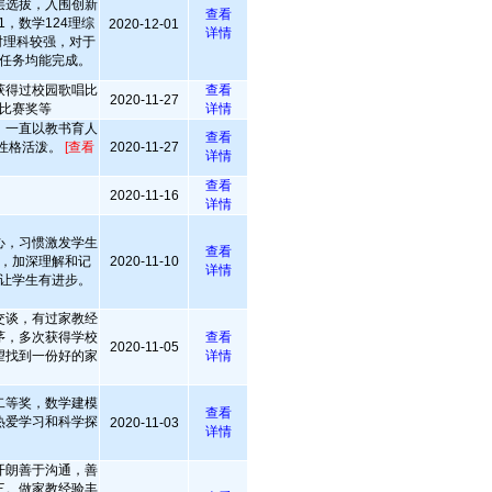
层选拔，入围创新
查看
1，数学124理综
2020-12-01
详情
相对理科较强，对于
任务均能完成。
获得过校园歌唱比
查看
2020-11-27
比赛奖等
详情
，一直以教书育人
查看
性格活泼。
[查看
2020-11-27
详情
查看
2020-11-16
详情
心，习惯激发学生
查看
，加深理解和记
2020-11-10
详情
让学生有进步。
交谈，有过家教经
茅，多次获得学校
查看
2020-11-05
望找到一份好的家
详情
二等奖，数学建模
查看
热爱学习和科学探
2020-11-03
详情
开朗善于沟通，善
三。做家教经验丰