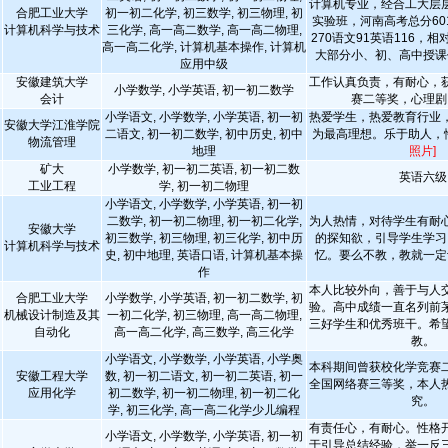
计算机专业，经合工大层
合肥工业大学
初一初二化学, 初三数学, 初三物理, 初
实验班，河南高考总分60
计算机科学与技术
三化学, 高一高二数学, 高一高二物理,
270语文91英语116，
高一高二化学, 计算机基本操作, 计算机
大部分小、初、高中授课
应用中级
安徽建筑大学
工作认真负责，有耐心，
小学数学, 小学英语, 初一初二数学
会计
赛二等奖，心理剧
小学语文, 小学数学, 小学英语, 初一初
热爱学生，热爱教育行业
安徽大学江淮学院
二语文, 初一初二数学, 初中历史, 初中
为最高理想。乐于助人，
物流管理
地理
照片]
矿大
小学数学, 初一初二英语, 初一初二数
英语六级
工业工程
学, 初一初二物理
小学语文, 小学数学, 小学英语, 初一初
二数学, 初一初二物理, 初一初二化学,
为人热情，对待学生有耐
安徽大学
初三数学, 初三物理, 初三化学, 初中历
的探知欲，引导学生学习
计算机科学与技术
史, 初中地理, 英语口语, 计算机基本操
忆。要么不教，教就一定
作
本人比较外向，善于与人
合肥工业大学
小学数学, 小学英语, 初一初二数学, 初
验。高中成绩一直名列前
机械设计制造及其
一初二化学, 初三物理, 高一高二物理,
三好学生和优秀班干。希
自动化
高一高二化学, 高三数学, 高三化学
教。
小学语文, 小学数学, 小学英语, 小学奥
本科期间曾获校化学竞赛
安徽工程大学
数, 初一初二语文, 初一初二英语, 初一
全国网络赛三等奖，本人
应用化学
初二数学, 初一初二物理, 初一初二化
究。
学, 初三化学, 高一高二化学少儿编程
有责任心，有耐心。性格
小学语文, 小学数学, 小学英语, 初一初
于引导总结经验，举一反