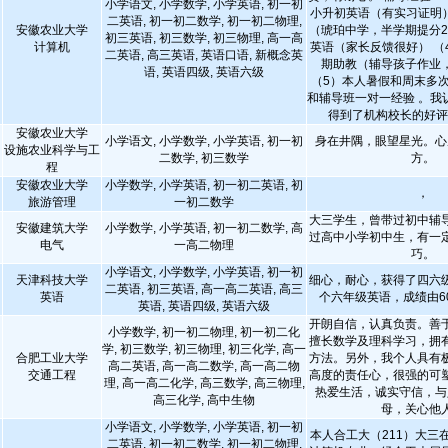
小学语文, 小学数学, 小学英语, 初一初
小升初英语（有实习证明）
二英语, 初一初二数学, 初一初二物理,
安徽农业大学
（琥珀中学，半学期提分2
初三英语, 初三数学, 初三物理, 高一高
计算机
英语（家长反馈很好） （
二英语, 高三英语, 英语口语, 新概念英
期助教（辅导孩子作业
语, 英语四级, 英语六级
（5）本人暑假和周末多
和辅导班一对一经验 。我
得到了机构校长的好
安徽农业大学
小学语文, 小学数学, 小学英语, 初一初
身在井隅，眼望星光。心
设施农业科学与工
二数学, 初三数学
方。
程
安徽农业大学
小学数学, 小学英语, 初一初二英语, 初
，
旅游管理
一初二数学
大三学生，曾带过初中辅
安徽建筑大学
小学数学, 小学英语, 初一初二数学, 高
过高中小学初中生，有一
电气
一高二物理
巧。
小学语文, 小学数学, 小学英语, 初一初
天津科技大学
细心，耐心，获得了四六
二英语, 初三英语, 高一高二英语, 高三
英语
个六年级英语，成绩由6
英语, 英语四级, 英语六级
开朗自信，认真负责。善
小学数学, 初一初二物理, 初一初二化
擅长数学及理科学习，拥
学, 初三数学, 初三物理, 初三化学, 高一
合肥工业大学
方法。另外，我个人具有
高二英语, 高一高二数学, 高一高二物
交通工程
高度的责任心，很强的可
理, 高一高二化学, 高三数学, 高三物理,
热爱生活，诚实守信，与
高三化学, 高中生物
母，关心他
小学语文, 小学数学, 小学英语, 初一初
本人合工大（211）大三
二英语, 初一初二数学, 初一初二物理,