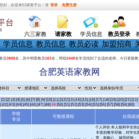
您好，欢迎来63家教平台！请
登录
免费注册
六三家教
请家教
学员信息
教员登录
学员信息
教员信息
教员必读
加盟招商
教员
3809
名，其中明星教员
163
名，帮助
2448
名学员找到了合适的老师。今日更新教
合肥英语家教网
条
[1]
[2]
[3]
[4]
[5]
[6]
[7]
[8]
[9]
[10]
[11]
[12]
[13]
[14]
[15]
[16]
[17]
[18]
[19]
[20]
[21]
[22]
]
[42]
[43]
[44]
[45]
[46]
[47]
[48]
49
[50]
[51]
[52]
[53]
[54]
[55]
[56]
[57]
[58]
[59]
[60]
学校
可教授课程
自我描
专业
个人评价:本人能和学生快
丰富的教学经验，对学生
责，有耐心。 辅导经验：