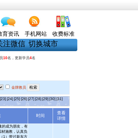
教育资讯
手机网站
收费标准
关注微信
切换城市
员
10
名，更新学员
4
名
金牌教员
[23]
[24]
[25]
[26]
[27]
[28]
[29]
[30]
[31]
查看
述
时间
详情
速的成为朋友，有
因材施教，认真负
 （1）带过新东方