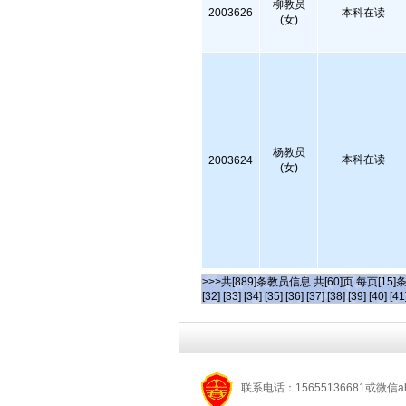
柳教员
2003626
本科在读
(女)
杨教员
本科在读
2003624
(女)
>>>共[889]条教员信息 共[60]页 每页[15]
[32]
[33]
[34]
[35]
[36]
[37]
[38]
[39]
[40]
[41
联系电话：15655136681或微信a