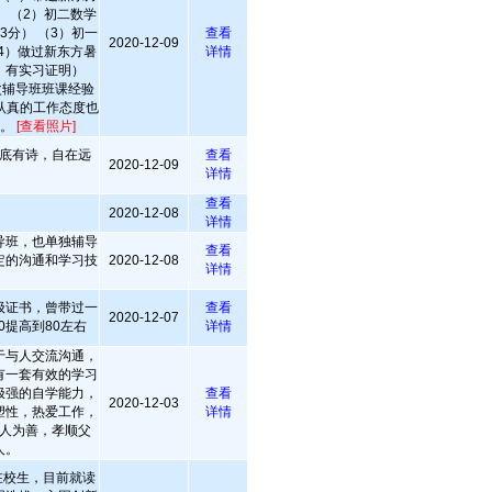
 （2）初二数学
3分） （3）初一
查看
2020-12-09
4）做过新东方暑
详情
，有实习证明）
次辅导班班课经验
认真的工作态度也
评。
[查看照片]
底有诗，自在远
查看
2020-12-09
详情
查看
2020-12-08
详情
导班，也单独辅导
查看
定的沟通和学习技
2020-12-08
详情
级证书，曾带过一
查看
2020-12-07
0提高到80左右
详情
于与人交流沟通，
有一套有效的学习
极强的自学能力，
查看
2020-12-03
塑性，热爱工作，
详情
人为善，孝顺父
人。
在校生，目前就读