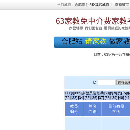
当前城市：
合肥市
[
切换其它城市
]
选择城市
合肥站
请家教
做家教
目前，63家教平台在册
ID
>>>共[889]条教员信息 共[60]页 每页[15]
[32]
[33]
[34]
[35]
[36]
[37]
[38]
[39]
[40]
[41
教员
姓名
目前身份
编号
性别
学历