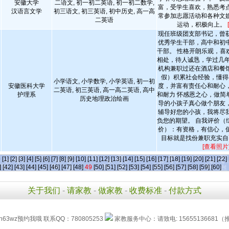
安徽大学
二语文, 初一初二英语, 初一初二数学,
富，受学生喜欢，熟悉考
汉语言文学
初三语文, 初三英语, 初中历史, 高一高
常参加志愿活动和各种文
二英语
运动，积极向上。
现任班级团支部书记，曾
优秀学生干部，高中和初
干部。 性格开朗乐观，喜
相处，待人诚恳，学过几年
机构兼职过还在酒店和餐
假）积累社会经验，懂得
小学语文, 小学数学, 小学英语, 初一初
安徽医科大学
度，并富有责任心和耐心
二英语, 初三英语, 高一高二英语, 高中
护理系
和耐力 怀感恩之心，做简
历史地理政治绘画
导的小孩子真心做个朋友
辅导好您的小孩，我将尽
负您的期望。 自我评价（
价）：有资格，有信心，
目标就是找份兼职充实自
[查看照片
条
[1]
[2]
[3]
[4]
[5]
[6]
[7]
[8]
[9]
[10]
[11]
[12]
[13]
[14]
[15]
[16]
[17]
[18]
[19]
[20]
[21]
[22]
]
[42]
[43]
[44]
[45]
[46]
[47]
[48]
49
[50]
[51]
[52]
[53]
[54]
[55]
[56]
[57]
[58]
[59]
[60]
关于我们
-
请家教
-
做家教
-
收费标准
-
付款方式
h63wz预约我哦 联系QQ：780805253
家教服务中心：请致电: 15655136681（