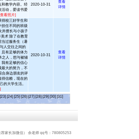
查看
点和教学内容。经
2020-10-31
详情
娱活动，爱读书爱
[查看照片]
获得校三好学生和
中担任不同的班级
欢并擅长与小孩子
美术 除了在教育
馆当过服务生（暑
与人交往之间的
，且有足够的体力
查看
2020-10-31
单之人，想与被辅
详情
，我有足够的信心
我最大的努力，不
综合身边朋友的评
值得信赖，现在的
己的大学生活。
]
[23]
[24]
[25]
[26]
[27]
[28]
[29]
[30]
[31]
推荐家长加微信） 余老师 qq号：780805253