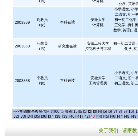
(男)
计算机
化学, 英语
小学语文, 小学
二语文, 初一
刘教员
安徽大学
初一初二化学, 
本科在读
2003869
(女)
计算机
三化学, 初中奥
数学, 英语口
汪教员
安徽工程大学
初一初二英语,
2003868
研究生在读
(男)
控制科学与工程
化学, 
小学语文, 小学
宁教员
安徽大学
二语文, 初一
本科在读
2003838
(女)
工商管理类
初三语文, 初三
>>>共[889]条教员信息 共[60]页 每页[15]条
[1]
[2]
[3]
[4]
[5]
[6]
[7]
[8]
[9]
[10]
[1
[32]
[33]
[34]
[35]
[36]
[37]
[38]
[39]
[40]
[41]
[42]
43
[44]
[45]
[46]
[47]
[48]
[49]
关于我们
-
请家教