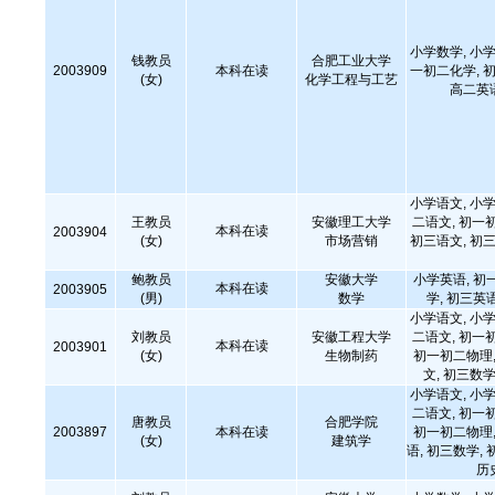
小学数学, 小学
钱教员
合肥工业大学
2003909
本科在读
一初二化学, 初
(女)
化学工程与工艺
高二英
小学语文, 小学
王教员
安徽理工大学
二语文, 初一
本科在读
2003904
(女)
市场营销
初三语文, 初三
鲍教员
安徽大学
小学英语, 初
本科在读
2003905
(男)
数学
学, 初三英
小学语文, 小学
刘教员
安徽工程大学
二语文, 初一
本科在读
2003901
(女)
生物制药
初一初二物理,
文, 初三数学
小学语文, 小学
二语文, 初一
唐教员
合肥学院
2003897
本科在读
初一初二物理,
(女)
建筑学
语, 初三数学, 
历