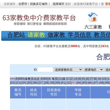
当前城市：
合肥市
[
切换其它城市
]
选择城市
您好，欢迎来63家教平台！请
登
六三家教
合肥站
请家教
做家教
学员信息
教员
目前，63家教平台在册教员
3809
名，其中明星教员
163
名
合肥
ID
>>>共[889]条教员信息 共[60]页 每页[15]条
[1]
[2]
[3]
[4]
[5]
[6]
[7]
[8]
[9]
[10]
[1
[32]
[33]
[34]
[35]
[36]
[37]
[38]
[39]
[40]
[41]
[42]
43
[44]
[45]
[46]
[47]
[48]
[49]
教员
姓名
目前身份
学校
编号
性别
学历
专业