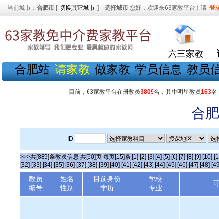
当前城市：
合肥市
[
切换其它城市
]
选择城市
您好，欢迎来63家教平台！请
登
六三家教
合肥站
请家教
做家教
学员信息
教员
目前，63家教平台在册教员
3809
名，其中明星教员
163
名
合肥
ID
>>>共[889]条教员信息 共[60]页 每页[15]条
[1]
[2]
[3]
[4]
[5]
[6]
[7]
[8]
[9]
[10]
[1
[32]
[33]
[34]
[35]
[36]
[37]
[38]
[39]
[40]
[41]
[42]
[43]
[44]
[45]
[46]
[47]
[48]
[49
教员
姓名
目前身份
学校
编号
性别
学历
专业