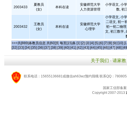
夏教员
安徽师范大学
小学语文, 小学
2003433
本科在读
(女)
人力资源管理
数, 初
小学语文, 小学
二语文, 初一
王教员
安徽师范大学
2003432
本科在读
初一初二物理,
(女)
心理学
文, 初三数学,
>>>共[889]条教员信息 共[60]页 每页[15]条
[1]
[2]
[3]
[4]
[5]
[6]
[7]
[8]
[9]
[10]
[1
[32]
[33]
[34]
[35]
[36]
[37]
[38]
[39]
[40]
[41]
[42]
[43]
[44]
[45]
[46]
[47]
[48]
[49
关于我们
-
请家教
联系电话：15655136681或微信ah63wz预约我哦 联系QQ：780805
国家工信部备案
Copyright 2007-2013