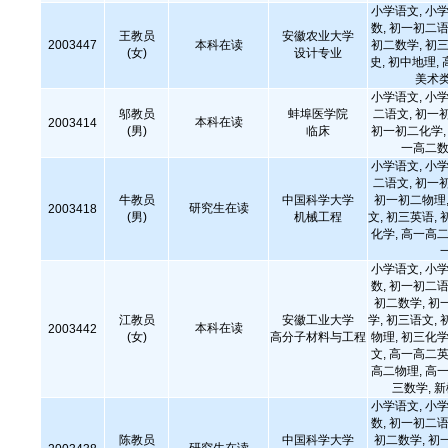
小学语文, 小学
数, 初一初二语
王教员
安徽农业大学
2003447
本科在读
初二数学, 初三
(女)
设计专业
史, 初中地理,
美术类
小学语文, 小学
邬教员
蚌埠医学院
二语文, 初一
本科在读
2003414
(男)
临床
初一初二化学, 
一高二数
小学语文, 小学
二语文, 初一
牛教员
中国科学大学
初一初二物理,
研究生在读
2003418
(男)
机械工程
文, 初三英语, 
化学, 高一高二
小学语文, 小学
数, 初一初二语
初二数学, 初
江教员
安徽工业大学
学, 初三语文, 
本科在读
2003442
(女)
高分子材料与工程
物理, 初三化学
文, 高一高二英
高二物理, 高一
三数学, 
小学语文, 小学
数, 初一初二语
陈教员
中国科学大学
初二数学, 初