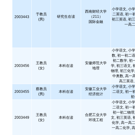
小学语文, 小学
西南财经大学
于教员
二英语, 初一
研究生在读
（211）
2003443
(男)
初三英语, 初三
国际金融
一高二
小学语文, 小学
数, 初一初二语
初二数学, 初
王教员
安徽师范大学
2003456
本科在读
学, 初三语文, 
(女)
地理
物理, 初三化学,
中奥数, 高一
高三英语
小学语文, 小学
蔡教员
安徽工业大学
2003455
本科在读
二语文, 初一
(男)
经济统计
初
小学语文, 小学
二语文, 初一
初一初二物理,
王教员
合肥工业大学
2003449
本科在读
文, 初三英语, 
(女)
环境工程
化学, 高一高二
一高二化学, 高