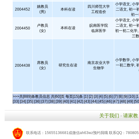
小学语文, 小学
姚教员
四川师范大学
2004452
本科在读
二语文, 初一
(男)
工程造价
初一
小学语文, 小学
卢教员
皖南医学院
二语文, 初一
本科在读
2004450
(女)
临床医学
初一初二化学, 
三数
小学数学, 小学
席教员
南京农业大学
研究生在读
一初二数学, 
2004438
(女)
生物学
>>>共[889]条教员信息 共[60]页 每页[15]条
[1]
[2]
[3]
[4]
[5]
[6]
[7]
[8]
[9]
[10]
[1
[33]
[34]
[35]
[36]
[37]
[38]
[39]
[40]
[41]
[42]
[43]
[44]
[45]
[46]
[47]
[48]
[49]
[50
关于我们
-
请家教
联系电话：15655136681或微信ah63wz预约我哦 联系QQ：780805