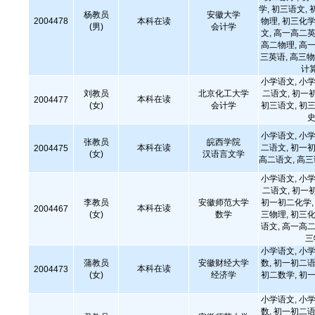
学, 初三语文, 
杨教员
安徽大学
2004478
本科在读
物理, 初三化学
(男)
会计学
文, 高一高二英
高二物理, 高一
三英语, 高三物
计
小学语文, 小学
刘教员
北京化工大学
二语文, 初一
本科在读
2004477
(女)
会计学
初三语文, 初三
史
小学语文, 小学
张教员
皖西学院
本科在读
二语文, 初一初
2004475
(女)
汉语言文学
高二语文, 高
小学语文, 小学
二语文, 初一
李教员
安徽师范大学
初一初二化学, 
本科在读
2004467
(女)
数学
三物理, 初三化
语文, 高一高二
三
小学语文, 小学
蒲教员
安徽财经大学
数, 初一初二语
本科在读
2004473
(女)
经济学
初二数学, 初一
小学语文, 小学
数, 初一初二语