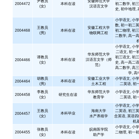
尹教员
安徽师范大学
2004472
本科在读
初二数学, 初三
(女)
汉语言文学
史, 初中地理,
小学语文, 小学
数, 初一初二英
王教员
安徽工程大学
2004468
本科在读
初二物理, 初三
(男)
物联网工程
二数学, 高一高
小学语文, 小学
二语文, 初一
华东师范大学
谭教员
初三语文, 初三
本科在读
汉语言文学（师
2004466
(女)
史, 高一高二语
范）
高二数学, 高三
学, 
胡教员
安徽工业大学
小学语文, 小学
本科在读
2004464
(男)
土木工程
二英语, 初
李教员
华东师范大学
小学语文, 小学
2004458
研究生在读
(女)
教育学
二英语, 初
小学语文, 小学
王教员
海南大学
二英语, 初三英
本科毕业
2004457
(女)
水产养殖学
念英语, 英语四级
机
小学语文, 小学
张教员
皖南医学院
2004455
本科在读
二物理, 初一初
(女)
助产学