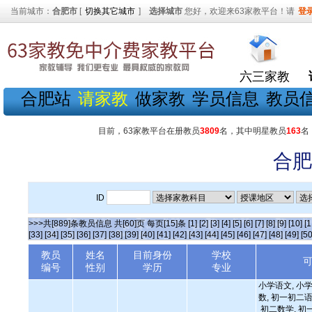
当前城市：
合肥市
[
切换其它城市
]
选择城市
您好，欢迎来63家教平台！请
登
六三家教
合肥站
请家教
做家教
学员信息
教员
目前，63家教平台在册教员
3809
名，其中明星教员
163
名
合肥
ID
>>>共[889]条教员信息 共[60]页 每页[15]条
[1]
[2]
[3]
[4]
[5]
[6]
[7]
[8]
[9]
[10]
[1
[33]
[34]
[35]
[36]
[37]
[38]
[39]
[40]
[41]
[42]
[43]
[44]
[45]
[46]
[47]
[48]
[49]
[50
教员
姓名
目前身份
学校
编号
性别
学历
专业
小学语文, 小学
数, 初一初二语
初二数学, 初