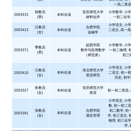
一高二英语
胡教员
安庆师范大学
小学数学, 小学
2003415
本科在读
(男)
材料化学
一初二化学,
小学语文, 小学
汪教员
合肥学院
2003413
本科在读
二语文, 高一
(女)
金融学
皖西学院
小学数学, 小学
季教员
2003371
本科在读
数学与应用数学
一初二物理, 
(男)
（师范类）
初三
小学语文, 小学
汪教员
淮北师范大学
本科在读
二语文, 初一初
2003410
(女)
英语师范
历史, 初
朱教员
安庆师范大学
2003327
本科在读
初一初二英语,
(女)
英语
小学语文, 小学
数, 初一初二语
张教员
合肥学院
初二数学, 初
本科在读
2003391
(女)
酒店管理
学, 初三语文, 
物理, 初三化学
学,