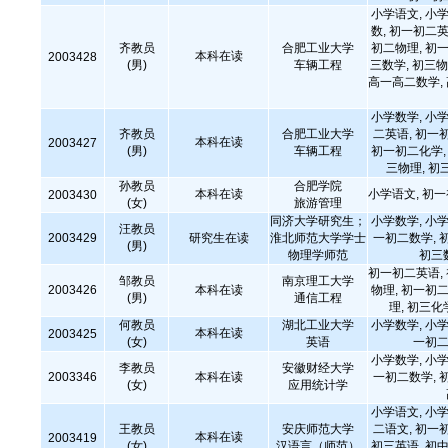
小学语文, 小学
数, 初一初二英
齐教员
合肥工业大学
初二物理, 初一
本科在读
2003428
(男)
车辆工程
三数学, 初三物
高一高二数学,
小学数学, 小学
齐教员
合肥工业大学
二英语, 初一
本科在读
2003427
(男)
车辆工程
初一初二化学, 
三物理, 初
孙教员
合肥学院
本科在读
小学语文, 初
2003430
(女)
旅游管理
同济大学研究生；
小学数学, 小学
汪教员
2003429
研究生在读
淮北师范大学学士
一初二数学, 
(男)
物理学师范
初三
初一初二英语,
邹教员
南京理工大学
2003426
本科在读
物理, 初一初二
(男)
通信工程
理, 初三化
何教员
湖北工业大学
小学数学, 小学
本科在读
2003425
(女)
英语
一初二
小学数学, 小学
李教员
安徽财经大学
2003346
本科在读
一初二数学, 
(女)
应用统计学
小学语文, 小学
王教员
安庆师范大学
二语文, 初一
本科在读
2003419
(女)
汉语言（师范）
初三英语, 初中