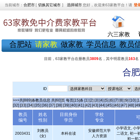
当前城市：
合肥市
[
切换其它城市
]
选择城市
您好，欢迎来63家教平台！请
登
六三家教
合肥站
请家教
做家教
学员信息
教员
目前，63家教平台在册教员
3809
名，其中明星教员
163
名
合肥
ID
>>>共[889]条教员信息 共[60]页 每页[15]条
[1]
[2]
[3]
[4]
[5]
[6]
[7]
[8]
[9]
[10]
[1
[32]
[33]
[34]
[35]
[36]
[37]
[38]
[39]
[40]
[41]
[42]
[43]
[44]
[45]
[46]
[47]
[48]
[49
教员
姓名
目前身份
学校
编号
性别
学历
专业
小学语文, 小学
刘教员
安徽师范大学
2003431
本科在读
二语文, 初一
(女)
人力资源
初一初