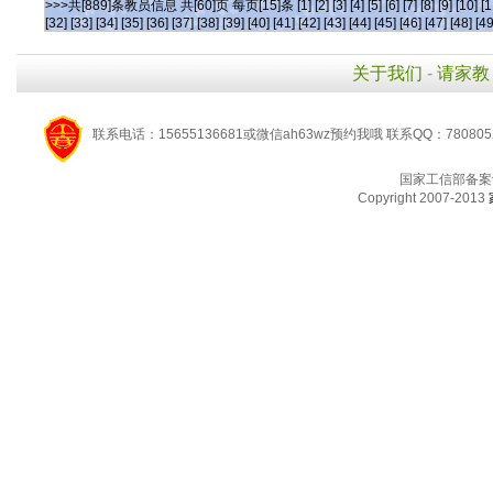
>>>共[889]条教员信息 共[60]页 每页[15]条
[1]
[2]
[3]
[4]
[5]
[6]
[7]
[8]
[9]
[10]
[1
[32]
[33]
[34]
[35]
[36]
[37]
[38]
[39]
[40]
[41]
[42]
[43]
[44]
[45]
[46]
[47]
[48]
[49
关于我们
-
请家教
联系电话：15655136681或微信ah63wz预约我哦 联系QQ：780805
国家工信部备案
Copyright 2007-2013