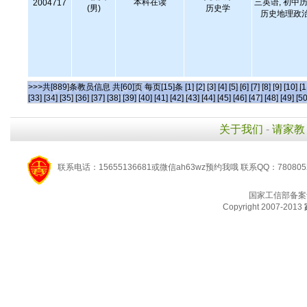
本科在读
三英语, 初中历
2004717
(男)
历史学
历史地理政治
>>>共[889]条教员信息 共[60]页 每页[15]条
[1]
[2]
[3]
[4]
[5]
[6]
[7]
[8]
[9]
[10]
[1
[33]
[34]
[35]
[36]
[37]
[38]
[39]
[40]
[41]
[42]
[43]
[44]
[45]
[46]
[47]
[48]
[49]
[50
关于我们
-
请家教
联系电话：15655136681或微信ah63wz预约我哦 联系QQ：780805
国家工信部备案
Copyright 2007-2013