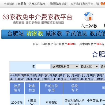
当前城市：
合肥市
[
切换其它城市
]
选择城市
您好，欢迎来63家教平台！请
登
六三家教
合肥站
请家教
做家教
学员信息
教员
目前，63家教平台在册教员
3809
名，其中明星教员
163
名
合肥
ID
>>>共[889]条教员信息 共[60]页 每页[15]条
[1]
[2]
[3]
[4]
[5]
[6]
[7]
[8]
[9]
[10]
[1
[33]
[34]
[35]
[36]
[37]
[38]
[39]
[40]
[41]
[42]
[43]
[44]
[45]
[46]
[47]
[48]
[49]
[50
教员
姓名
目前身份
学校
编号
性别
学历
专业
刘教员
西交利物浦大学
小学英语, 初一
本科在读
2004778
(女)
城市规划