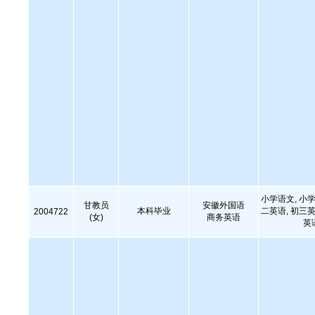
小学语文, 小学
甘教员
安徽外国语
本科毕业
二英语, 初三英
2004722
(女)
商务英语
英