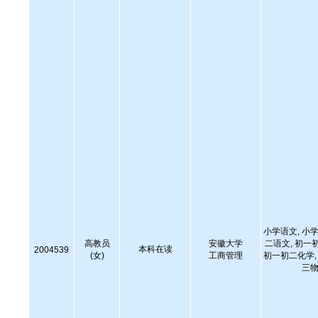
小学语文, 小学
高教员
安徽大学
二语文, 初一
本科在读
2004539
(女)
工商管理
初一初二化学, 
三物