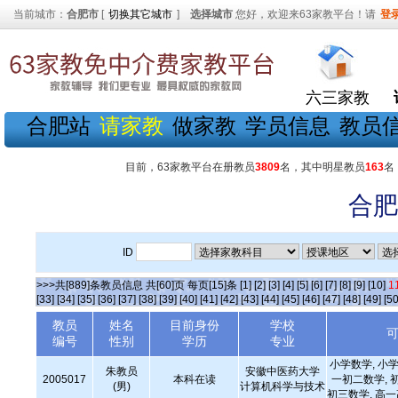
当前城市：
合肥市
[
切换其它城市
]
选择城市
您好，欢迎来63家教平台！请
登
六三家教
合肥站
请家教
做家教
学员信息
教员
目前，63家教平台在册教员
3809
名，其中明星教员
163
名
合肥
ID
>>>共[889]条教员信息 共[60]页 每页[15]条
[1]
[2]
[3]
[4]
[5]
[6]
[7]
[8]
[9]
[10]
1
[33]
[34]
[35]
[36]
[37]
[38]
[39]
[40]
[41]
[42]
[43]
[44]
[45]
[46]
[47]
[48]
[49]
[50
教员
姓名
目前身份
学校
编号
性别
学历
专业
小学数学, 小学
朱教员
安徽中医药大学
2005017
本科在读
一初二数学, 
(男)
计算机科学与技术
初三数学, 高