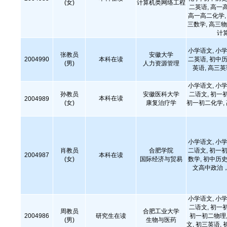
(女)
计算机类网络工程
二英语, 高一
高一高二化学, 
三数学, 高三物
计
小学语文, 小学
张教员
安徽大学
2004990
本科在读
二英语, 初中历
(男)
人力资源管理
英语, 高三
小学语文, 小学
孙教员
安徽医科大学
二语文, 初一
本科在读
2004989
(女)
康复治疗学
初一初二化学,
小学语文, 小学
肖教员
合肥学院
二语文, 初一初
2004987
本科在读
(女)
国际经济与贸易
数学, 初中历史
文高中政治
小学语文, 小学
二语文, 初一
周教员
合肥工业大学
2004986
研究生在读
初一初二物理,
(男)
生物与医药
文, 初三英语, 