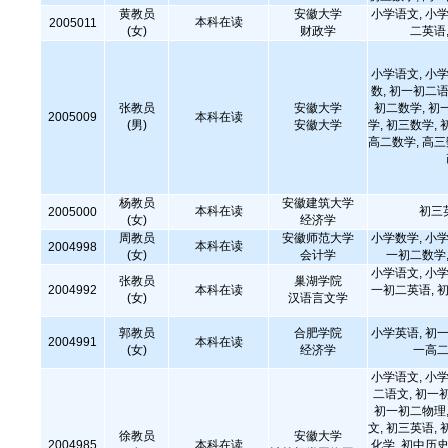
黄教员
安徽大学
小学语文, 小学
本科在读
2005011
(女)
财政学
二英语,
小学语文, 小学
数, 初一初二语
张教员
安徽大学
初二数学, 初
2005009
本科在读
(男)
安徽大学
学, 初三数学, 
高二数学, 高
杨教员
安徽建筑大学
本科在读
初三
2005000
(女)
经济学
周教员
安徽师范大学
小学数学, 小学
本科在读
2004998
(女)
会计学
一初二数学,
小学语文, 小学
张教员
巢湖学院
2004992
本科在读
一初二英语, 初
(女)
汉语言文学
郭教员
合肥学院
小学英语, 初一
2004991
本科在读
(女)
经济学
一高二
小学语文, 小学
二语文, 初一
初一初二物理,
文, 初三英语, 
徐教员
安徽大学
2004985
本科在读
化学, 初中历史