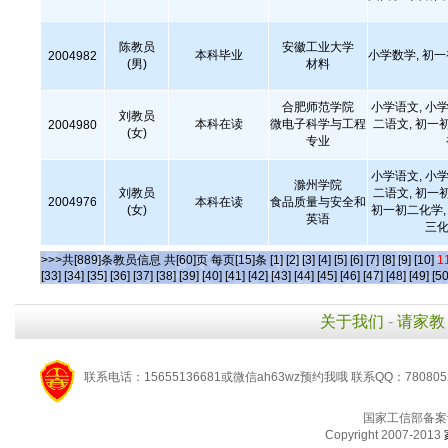
陈教员
安徽工业大学
本科毕业
小学数学, 初
2004982
(男)
材料
合肥师范学院
小学语文, 小学
刘教员
本科在读
微电子科学与工程
二语文, 初一
2004980
(女)
专业
小学语文, 小学
滁州学院
刘教员
二语文, 初一
2004976
本科在读
食品质量与安全和
(女)
初一初二化学, 
英语
三化
>>>共[889]条教员信息 共[60]页 每页[15]条
[1]
[2]
[3]
[4]
[5]
[6]
[7]
[8]
[9]
[10]
1
[33]
[34]
[35]
[36]
[37]
[38]
[39]
[40]
[41]
[42]
[43]
[44]
[45]
[46]
[47]
[48]
[49]
[50
关于我们
-
请家教
联系电话：15655136681或微信ah63wz预约我哦 联系QQ：780805
国家工信部备案
Copyright 2007-2013