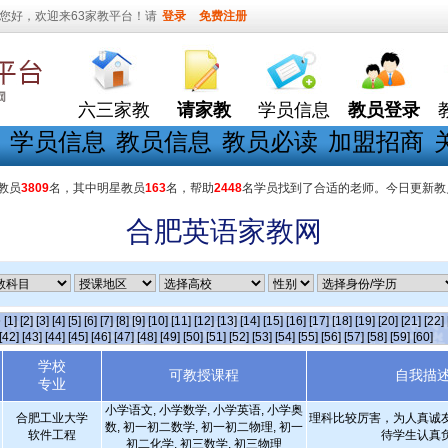
您好，欢迎来63家教平台！请
登录
免费注册
六三家教
请家教
学员信息
教员登录
学员信息
教员信息
教员必读
加盟招商
教员
3809
名，其中明星教员
163
名，帮助
2448
名学员找到了合适的老师。今日更新教
合肥英语家教网
条
[1]
[2]
[3]
[4]
[5]
[6]
[7]
[8]
[9]
[10]
[11]
[12]
[13]
[14]
[15]
[16]
[17]
[18]
[19]
[20]
[21]
[22]
[42]
[43]
[44]
[45]
[46]
[47]
[48]
[49]
[50]
[51]
[52]
[53]
[54]
[55]
[56]
[57]
[58]
[59]
[60]
学校
可教授课程
自我描
专业
小学语文, 小学数学, 小学英语, 小学奥
合肥工业大学
理科比较厉害，为人真诚
数, 初一初二数学, 初一初二物理, 初一
软件工程
待学生认真
初二化学, 初三数学, 初三物理