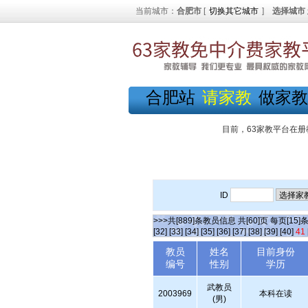
当前城市：
合肥市
[
切换其它城市
]
选择城市
合肥站
请家教
做家教
目前，63家教平台在册
ID
>>>共[889]条教员信息 共[60]页 每页[15]
[32]
[33]
[34]
[35]
[36]
[37]
[38]
[39]
[40]
41
教员
姓名
目前身份
编号
性别
学历
武教员
2003969
本科在读
(男)