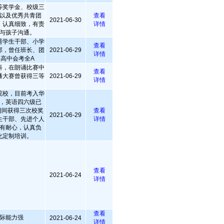
等奖学金、校级三
以及优秀共青团
查看
2021-06-30
，认真细致，有责
详情
与孩子沟通。
秀学生干部、小学
查看
部，曾任班长、团
2021-06-29
详情
高中会考全A
科，在朗诵比赛中
查看
播大赛曾获得三等
2021-06-29
详情
院校，目前考入华
，英语四六级已
期间获得三次校奖
查看
2021-06-29
生干部、先进个人
详情
有耐心，认真负
化定制培训。
查看
2021-06-24
详情
查看
际能力强
2021-06-24
详情