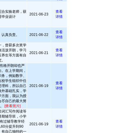
配合实验老师，获
查看
2021-06-23
秀毕业设计
详情
查看
，认真负责。
2021-06-22
详情
一，曾获多次奖学
格活泼开朗，学习
查看
2021-06-21
医养生等方面有自
详情
究。
性格开朗却也严
力。在上学期间，
职务，例如数学、
在校学生组织中任
查看
是理科，所以自己
2021-06-19
详情
数外基础扎实，学
学方面，我认为授
会尽自己的最大努
习。
[查看照片]
法词汇写作阅读等
暑期辅导班，小学
有过辅导教学经
查看
2021-06-19
60分提升到90
详情
，有自己独特的一