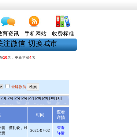
教育资讯
手机网站
收费标准
关注微信
切换城市
员
10
名，更新学员
4
名
金牌教员
[23]
[24]
[25]
[26]
[27]
[28]
[29]
[30]
[31]
查看
述
时间
详情
友善，懂礼貌，对
查看
2021-07-02
负责
详情