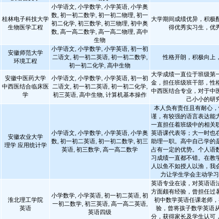
小学语文, 小学数学, 小学英语, 小学奥
数, 初一初二数学, 初一初二物理, 初一
桂林电子科技大学
大学期间成绩优异，积极
初二化学, 初三数学, 初三物理, 初中奥
生物医学工程
得优秀实习生，优
数, 高一高二数学, 高一高二物理, 高中
生物
小学语文, 小学数学, 小学英语, 初一初
安徽师范大学
二语文, 初一初二英语, 初一初二数学,
性格开朗，积极向上
环境工程
初一初二化学, 高中生物
大学成绩一直位于班级第
安徽中医药大学
小学语文, 小学数学, 小学英语, 初一初
金，担任班级班干部，性
中西医结合临床医
二语文, 初一初二英语, 初一初二化学,
中西医结合专业，对于中
学
初三英语, 高中生物, 计算机基本操作
己小小的研
本人负有责任且有耐心，
谨，有较强的语言表达能
一直担任着班级中的相关
小学语文, 小学数学, 小学英语, 小学奥
英语课代表等；大一时也
安徽农业大学
数, 初一初二英语, 初一初二数学, 初三
助理一职。高中自己学的
理学 应用统计学
英语, 初三数学, 高一高二数学
占有一定的优势。个人语
习成绩一直都不错。在教
人以鱼不如授人以渔，我
力让学生学会主动学
英语专业在读，对英语语
方面颇有经验，曾担任过
小学数学, 小学英语, 初一初二英语, 初
淮北理工学院
初中数学英语任课老师，
一初二数学, 初三英语, 高一高二英语,
英语
验，曾将孩子数学英语从
英语四级
分，获得家长及学生认可