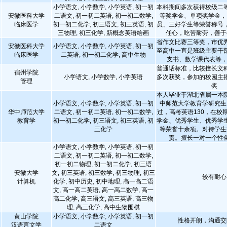
小学语文, 小学数学, 小学英语, 初一初
本科期间多次获得校级二
安徽医科大学
二语文, 初一初二英语, 初一初二数学,
等奖学金、单项奖学金，
临床医学
初一初二化学, 初三语文, 初三英语, 初
员、三好学生等荣誉称号
三物理, 初三化学, 新概念英语绘画
任心，吃苦耐劳，善于
省作文比赛三等奖，市优
安徽医科大学
小学语文, 小学数学, 小学英语, 初一初
至高中一直是班级主要干
临床医学
二英语, 初一初二化学, 高中生物
支书、数学课代表等，
普通话标准，比较擅长文
宿州学院
小学语文, 小学数学, 小学英语
多次获奖，参加的校园主
管理
奖
本人毕业于湖北省属一本
小学语文, 小学数学, 小学英语, 初一初
中师范大学教育学研究生
华中师范大学
二语文, 初一初二英语, 初一初二数学,
过，高考英语130，在校
教育学
初一初二化学, 初三语文, 初三英语, 初
学金、优秀学生、优秀学
三化学
等荣誉十余项。对待学生
责。擅长一对一个性
小学语文, 小学数学, 小学英语, 初一初
二语文, 初一初二英语, 初一初二数学,
初一初二物理, 初一初二化学, 初三语
安徽大学
文, 初三英语, 初三数学, 初三物理, 初三
较有耐心
计算机
化学, 初中历史, 初中地理, 高一高二语
文, 高一高二英语, 高一高二数学, 高一
高二化学, 高三语文, 高三英语, 高三物
理, 高三化学, 高中生物围棋
黄山学院
小学语文, 小学数学, 小学英语, 初一初
性格开朗，沟通交
汉语言文学
二语文