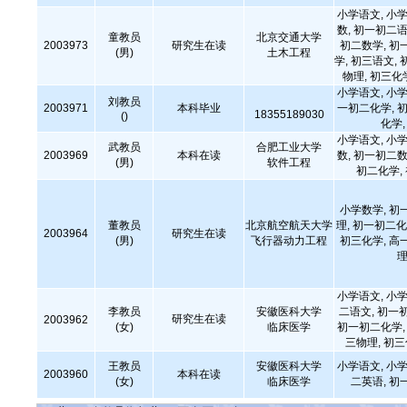
小学语文, 小学
数, 初一初二语
童教员
北京交通大学
2003973
研究生在读
初二数学, 初
(男)
土木工程
学, 初三语文, 
物理, 初三化
小学语文, 小学
刘教员
2003971
本科毕业
一初二化学, 初
18355189030
()
化学
小学语文, 小学
武教员
合肥工业大学
2003969
本科在读
数, 初一初二数
(男)
软件工程
初二化学,
小学数学, 初
董教员
北京航空航天大学
理, 初一初二化
2003964
研究生在读
(男)
飞行器动力工程
初三化学, 高
理
小学语文, 小学
李教员
安徽医科大学
二语文, 初一
研究生在读
2003962
(女)
临床医学
初一初二化学, 
三物理, 初
王教员
安徽医科大学
小学语文, 小学
2003960
本科在读
(女)
临床医学
二英语, 初