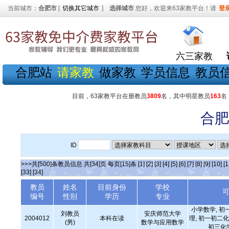
当前城市：
合肥市
[
切换其它城市
]
选择城市
您好，欢迎来63家教平台！请
登
六三家教
合肥站
请家教
做家教
学员信息
教员
目前，63家教平台在册教员
3809
名，其中明星教员
163
名
合肥
ID
>>>共[500]条教员信息 共[34]页 每页[15]条
[1]
[2]
[3]
[4]
[5]
[6]
[7]
[8]
[9]
[10]
[1
[33]
[34]
教员
姓名
目前身份
学校
编号
性别
学历
专业
小学数学, 初
刘教员
安庆师范大学
2004012
本科在读
理, 初一初二化
(男)
数学与应用数学
初三化