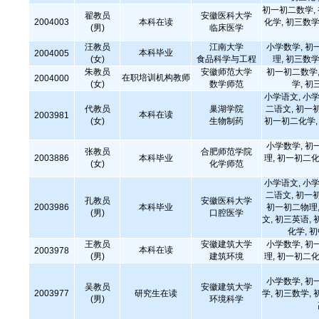
初一初二数学,
翟教员
安徽医科大学
2004003
本科在读
化学, 初三数学
(男)
临床医学
汪教员
江南大学
小学数学, 初
本科毕业
2004005
(女)
食品科学与工程
理, 初三数学
朱教员
安徽师范大学
初一初二数学,
在职培训机构教师
2004000
(女)
数学师范
学, 初
小学语文, 小学
代教员
巢湖学院
二语文, 初一
本科在读
2003981
(女)
生物制药
初一初二化学, 
小学数学, 初
张教员
合肥师范学院
2003886
本科毕业
理, 初一初二化
(女)
化学师范
小学语文, 小学
二语文, 初一
孔教员
安徽医科大学
2003986
本科毕业
初一初二物理,
(男)
口腔医学
文, 初三英语, 
化学, 
王教员
安徽建筑大学
小学数学, 初
本科在读
2003978
(男)
建筑环境
理, 初一初二化
小学数学, 初
吴教员
安徽建筑大学
2003977
研究生在读
学, 初三数学, 
(男)
环境科学