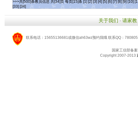
>>>共[500]条教员信息 共[34]页 每页[15]条
[1]
[2]
[3]
[4]
[5]
[6]
[7]
[8]
[9]
[10]
[1
[33]
[34]
关于我们
-
请家教
联系电话：15655136681或微信ah63wz预约我哦 联系QQ：780805
国家工信部备案
Copyright 2007-2013