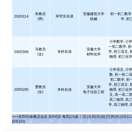
朱教员
安徽建筑大学
初一初二数学,
研究生在读
2005314
(男)
机械
学, 初
小学数学, 小学
一初二数学, 
马教员
安徽大学
本科在读
学, 初三语文, 
2005306
(女)
材料化学
物理, 初三化学
小学语文, 小学
数, 初一初二语
初二数学, 初
学, 初三语文, 
曹教员
安徽大学
2005295
本科在读
物理, 初三化学
(女)
电子信息工程
文, 高一高二英
高二物理, 高三
学, 高三物理, 
>>>共[500]条教员信息 共[34]页 每页[15]条
1
[2]
[3]
[4]
[5]
[6]
[7]
[8]
[9]
[10]
[11
[33]
[34]