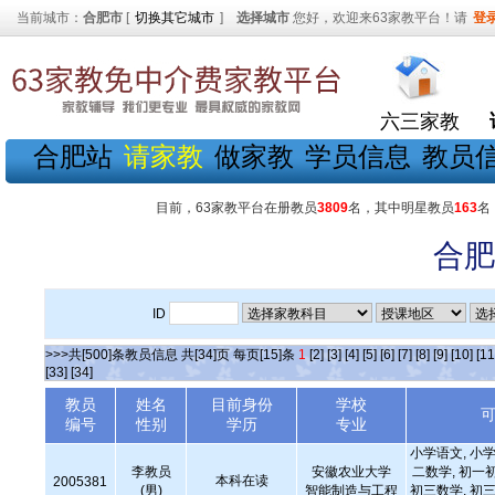
当前城市：
合肥市
[
切换其它城市
]
选择城市
您好，欢迎来63家教平台！请
登
六三家教
合肥站
请家教
做家教
学员信息
教员
目前，63家教平台在册教员
3809
名，其中明星教员
163
名
合肥
ID
>>>共[500]条教员信息 共[34]页 每页[15]条
1
[2]
[3]
[4]
[5]
[6]
[7]
[8]
[9]
[10]
[11
[33]
[34]
教员
姓名
目前身份
学校
编号
性别
学历
专业
小学语文, 小学
李教员
安徽农业大学
二数学, 初一
本科在读
2005381
(男)
智能制造与工程
初三数学, 初三