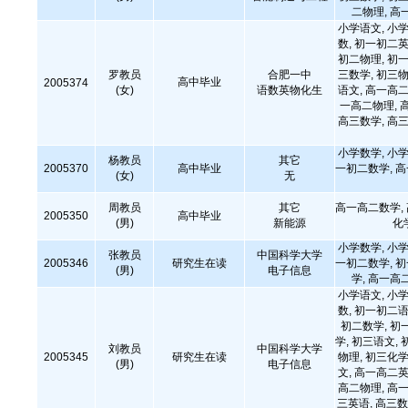
二物理, 高
小学语文, 小学
数, 初一初二英
初二物理, 初一
罗教员
合肥一中
三数学, 初三物
高中毕业
2005374
(女)
语数英物化生
语文, 高一高二
一高二物理, 
高三数学, 高三
小学数学, 小学
杨教员
其它
2005370
高中毕业
一初二数学, 
(女)
无
周教员
其它
高一高二数学,
2005350
高中毕业
(男)
新能源
化
小学数学, 小学
张教员
中国科学大学
2005346
研究生在读
一初二数学, 
(男)
电子信息
学, 高一高
小学语文, 小学
数, 初一初二语
初二数学, 初
学, 初三语文, 
刘教员
中国科学大学
2005345
研究生在读
物理, 初三化学
(男)
电子信息
文, 高一高二英
高二物理, 高一
三英语, 高三数