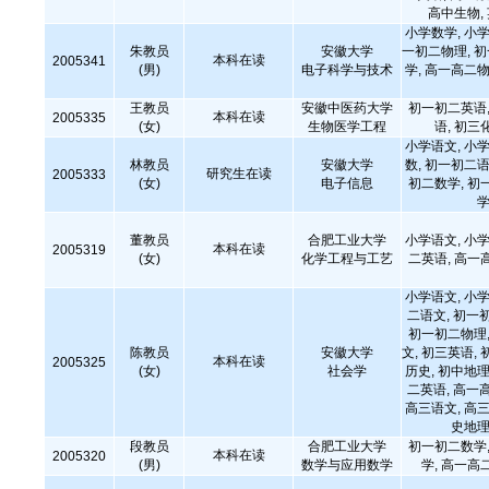
高中生物,
小学数学, 小学
朱教员
安徽大学
一初二物理, 
本科在读
2005341
(男)
电子科学与技术
学, 高一高二物
王教员
安徽中医药大学
初一初二英语,
本科在读
2005335
(女)
生物医学工程
语, 初三
小学语文, 小学
林教员
安徽大学
数, 初一初二语
研究生在读
2005333
(女)
电子信息
初二数学, 初
学
董教员
合肥工业大学
小学语文, 小学
本科在读
2005319
(女)
化学工程与工艺
二英语, 高一
小学语文, 小学
二语文, 初一
初一初二物理,
陈教员
安徽大学
文, 初三英语, 
本科在读
2005325
(女)
社会学
历史, 初中地理
二英语, 高一
高三语文, 高三
史地理
段教员
合肥工业大学
初一初二数学,
本科在读
2005320
(男)
数学与应用数学
学, 高一高