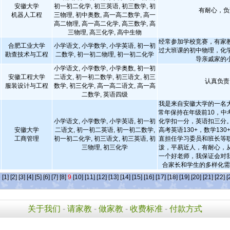
安徽大学
初一初二化学, 初三英语, 初三数学, 初
有耐心，负
机器人工程
三物理, 初中奥数, 高一高二数学, 高一
高二物理, 高一高二化学, 高三数学, 高
三物理, 高三化学, 高中生物
经常参加学校竞赛，有家
合肥工业大学
小学语文, 小学数学, 小学英语, 初一初
过大班课的初中物理，化
勘查技术与工程
二数学, 初一初二物理, 初一初二化学
导亲戚家的
小学语文, 小学数学, 小学奥数, 初一初
安徽工程大学
二语文, 初一初二数学, 初三语文, 初三
认真负责
服装设计与工程
数学, 初三化学, 高一高二语文, 高一高
二数学, 英语四级
我是来自安徽大学的一名
常年保持在年级前10，中
小学语文, 小学数学, 小学英语, 初一初
化学扣一分，英语扣三分
安徽大学
二语文, 初一初二英语, 初一初二数学,
高考英语130+，数学130
工商管理
初一初二化学, 初三语文, 初三英语, 初
直担任学习委员和班长等
三物理, 初三化学
泼，平易近人，有耐心，
一个好老师，我保证会对
合家长和学生的多样化
条
[1]
[2]
[3]
[4]
[5]
[6]
[7]
[8]
9
[10]
[11]
[12]
[13]
[14]
[15]
[16]
[17]
[18]
[19]
[20]
[21]
[22]
[
关于我们
-
请家教
-
做家教
-
收费标准
-
付款方式