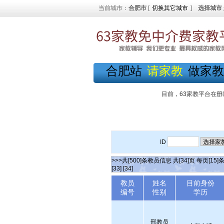
当前城市：
合肥市
[
切换其它城市
]
选择城市
合肥站
请家教
做家教
目前，63家教平台在册
ID
>>>共[500]条教员信息 共[34]页 每页[15]
[33]
[34]
教员
姓名
目前身份
编号
性别
学历
邢教员