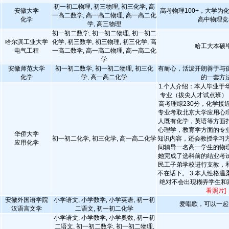
初一初二物理, 初三物理, 初三化学, 高
安徽大学
高考物理100+，大学为
一高二数学, 高一高二物理, 高一高二化
化学
高中物理竞
学, 高三物理
初一初二数学, 初一初二物理, 初一初二
哈尔滨工业大学
化学, 初三数学, 初三物理, 初三化学, 高
哈工大本硕
电气工程
一高二数学, 高一高二物理, 高一高二化
学
安徽师范大学
初一初二数学, 初一初二物理, 初三化
有耐心，活泼开朗善于与
化学
学, 高一高二化学
的一套方
1.个人介绍：本人毕业于
专业（拔尖人才试点班），
高考理综230分，化学接
专业考取北京大学应用心
人既有化学，英语等方面
心理学，教育学方面的专
华侨大学
初一初二化学, 初三化学, 高一高二化学
知识内容，还会教授学习方
应用化学
间辅导一名高一学生的物
她完成了选科前的结业考
民工子弟学校进行支教，
不在话下。 3.本人性格
绝对不会出现糊弄学生和
看照片]
安徽外国语学院
小学语文, 小学数学, 小学英语, 初一初
爱唱歌，可以一起
汉语言文学
二语文, 初一初二化学
小学语文, 小学数学, 小学奥数, 初一初
二语文, 初一初二数学, 初一初二物理,