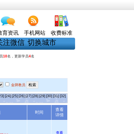
教育资讯
手机网站
收费标准
关注微信
切换城市
员
10
名，更新学员
4
名
金牌教员
23]
[24]
[25]
[26]
[27]
[28]
[29]
[30]
[31]
[32]
查看
述
时间
详情
查看