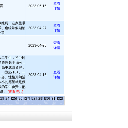
查看
责
2023-05-16
详情
教经历，在家里带
查看
学、也经常假期辅
2023-04-27
详情
小孩
查看
2023-04-25
详情
大二学生，初中时
考物理数学满分，
。高中成绩良好，
+，理综210+。一
查看
2023-04-16
职务。性格开朗活
详情
从小的愿望就是做
我的学生负责，配
需求。
[查看照片]
23]
[24]
[25]
[26]
[27]
[28]
[29]
[30]
[31]
[32]