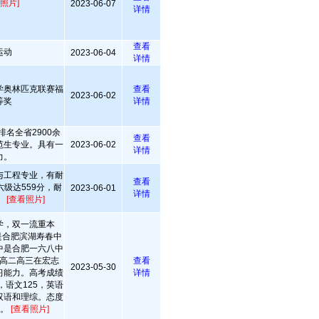
照片]
2023-06-07
详情
查看
运动
2023-06-04
详情
学奥林匹克联赛福
查看
2023-06-02
等奖
详情
排名全省2900余
查看
范生专业。具有一
2023-06-02
详情
力。
与工程专业，有耐
查看
级达559分，耐
2023-06-01
详情
。
[查看照片]
学，双一流重本
是合肥滨湖寿春中
中是合肥一六八中
高二高三在宏志
查看
2023-05-30
习能力。高考成绩
详情
0，语文125，英语
中双语和理综。态度
法。
[查看照片]