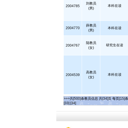
刘教员
本科在读
2004785
(男)
薛教员
2004770
本科在读
(男)
陆教员
研究生在读
2004767
(女)
高教员
本科在读
2004539
(女)
>>>共[500]条教员信息 共[34]页 每页[15]
[33]
[34]