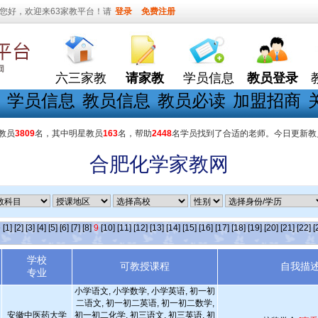
您好，欢迎来63家教平台！请
登录
免费注册
六三家教
请家教
学员信息
教员登录
学员信息
教员信息
教员必读
加盟招商
教员
3809
名，其中明星教员
163
名，帮助
2448
名学员找到了合适的老师。今日更新教
合肥化学家教网
条
[1]
[2]
[3]
[4]
[5]
[6]
[7]
[8]
9
[10]
[11]
[12]
[13]
[14]
[15]
[16]
[17]
[18]
[19]
[20]
[21]
[22]
[
学校
可教授课程
自我描
专业
小学语文, 小学数学, 小学英语, 初一初
二语文, 初一初二英语, 初一初二数学,
安徽中医药大学
初一初二化学, 初三语文, 初三英语, 初