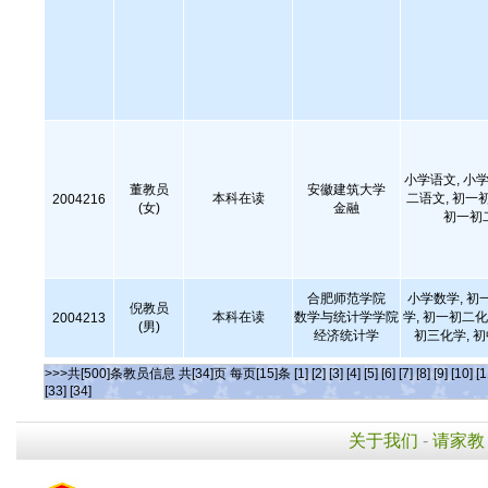
小学语文, 小学
董教员
安徽建筑大学
本科在读
二语文, 初一
2004216
(女)
金融
初一初
合肥师范学院
小学数学, 初
倪教员
本科在读
数学与统计学学院
学, 初一初二化
2004213
(男)
经济统计学
初三化学, 
>>>共[500]条教员信息 共[34]页 每页[15]条
[1]
[2]
[3]
[4]
[5]
[6]
[7]
[8]
[9]
[10]
[1
[33]
[34]
关于我们
-
请家教