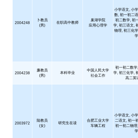
小学语文, 小学
数, 初一初二语
卜教员
巢湖学院
初二数学, 初
在职高中教师
2004248
(男)
应用心理学
学, 初三语文, 
物理, 初三化学
学
初一初二数学,
廉教员
中国人民大学
本科毕业
学, 初三化学, 
2004238
(男)
社会工作
高二英
小学语文, 小学
陆教员
合肥工业大学
二语文, 初一
研究生在读
2003972
(女)
车辆工程
初一初二物理,
学