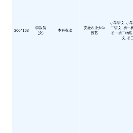
小学语文, 小学
李教员
安徽农业大学
二语文, 初一
本科在读
2004163
(女)
园艺
初一初二物理,
文, 初