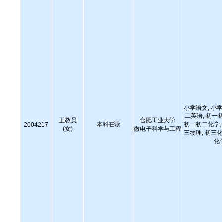
小学语文, 小学
二英语, 初一
王教员
合肥工业大学
本科在读
初一初二化学, 
2004217
(女)
微电子科学与工程
三物理, 初三化
化