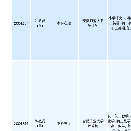
小学语文, 小学
叶教员
安徽师范大学
本科在读
二英语, 初一
2004257
(女)
统计学
初三英语, 
初一初二数学,
陈教员
合肥工业大学
化学, 初三数学,
本科在读
2004256
(男)
计算机
一高二数学, 