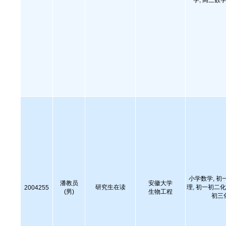
学, 高三数学
小学数学, 初
潘教员
安徽大学
研究生在读
理, 初一初二化
2004255
(男)
生物工程
初三