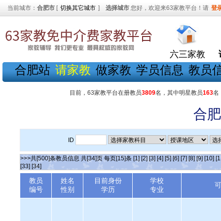
当前城市：
合肥市
[
切换其它城市
]
选择城市
您好，欢迎来63家教平台！请
登
六三家教
合肥站
请家教
做家教
学员信息
教员
目前，63家教平台在册教员
3809
名，其中明星教员
163
名
合肥
ID
>>>共[500]条教员信息 共[34]页 每页[15]条
[1]
[2]
[3]
[4]
[5]
[6]
[7]
[8]
[9]
[10]
[1
[33]
[34]
教员
姓名
目前身份
学校
编号
性别
学历
专业