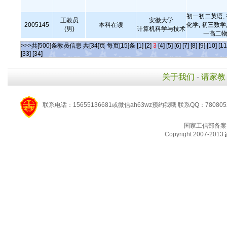
初一初二英语,
王教员
安徽大学
2005145
本科在读
化学, 初三数学,
(男)
计算机科学与技术
一高二物
>>>共[500]条教员信息 共[34]页 每页[15]条
[1]
[2]
3
[4]
[5]
[6]
[7]
[8]
[9]
[10]
[11
[33]
[34]
关于我们
-
请家教
联系电话：15655136681或微信ah63wz预约我哦 联系QQ：780805
国家工信部备案
Copyright 2007-2013