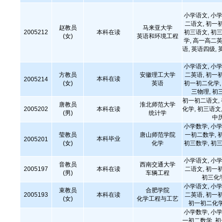
小学语文, 小学
二语文, 初一
赵教员
马来亚大学
2005212
本科在读
初三语文, 初三
(女)
英语和环境工程
学, 高一高二英
语, 英语四级, 
小学语文, 小学
方教员
安徽理工大学
二英语, 初一
本科在读
2005214
(女)
英语
初一初二化学, 
三物理, 初
初一初二语文,
唐教员
淮北师范大学
2005202
本科在读
化学, 初三语文,
(男)
统计学
中
小学数学, 小学
莹教员
唐山师范学院
一初二数学, 
本科毕业
2005201
(女)
化学
初三数学, 初三
小学语文, 小学
音教员
西南交通大学
2005197
本科在读
二语文, 初一
(男)
车辆工程
初三化
小学语文, 小学
束教员
合肥学院
2005193
本科在读
二英语, 初一
(女)
化学工程与工艺
初一初二化学
小学数学, 小学
一初二数学, 