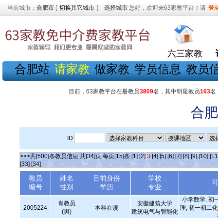
当前城市：
合肥市
[
切换其它城市
]
选择城市
您好，欢迎来63家教平台！请
登
六三家教
合肥站
请家教
做家教
学员信息
教员
目前，63家教平台在册教员
3809
名，其中明星教员
163
名
合肥
ID
>>>共[500]条教员信息 共[34]页 每页[15]条
[1]
[2]
3
[4]
[5]
[6]
[7]
[8]
[9]
[10]
[11
[33]
[34]
教员
姓名
目前身份
学校
编号
性别
学历
专业
小学数学, 初
肖教员
安徽建筑大学
2005224
本科在读
理, 初一初二化
(男)
建筑电气与智能化