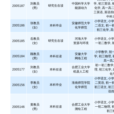
刘教员
中国科学大学
学, 初三英语, 
研究生在读
2005187
(男)
能源动力
化学, 高一高二
三英语, 英语
中科
小学语文, 小学
张教员
安徽师范大学
2005186
本科毕业
二语文, 初一
(女)
化学师范
初三化学, 
岳教员
河海大学
小学语文, 小学
研究生在读
2005185
(女)
资源与环境
一初二数学, 
小学数学, 初
顾教员
安徽大学
2005184
本科在读
学, 初三物理,
(男)
网络工程
高一高
初一初二数学,
刘教员
合肥工业大学
2005177
本科在读
理, 初三化学,
(女)
机器人工程
化
小学语文, 小学
李教员
淮南师范学院
二英语, 初一
本科毕业
2005156
(女)
化学师范
初三语文, 初三
语四
小学语文, 小学
黄教员
合肥工业大学
本科在读
一初二物理, 
2005146
(男)
测绘工程
初三