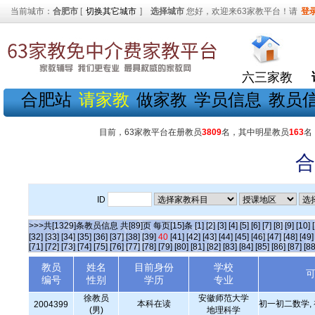
当前城市：
合肥市
[
切换其它城市
]
选择城市
您好，欢迎来63家教平台！请
登
六三家教
合肥站
请家教
做家教
学员信息
教员
目前，63家教平台在册教员
3809
名，其中明星教员
163
名
合
ID
>>>共[1329]条教员信息 共[89]页 每页[15]条
[1]
[2]
[3]
[4]
[5]
[6]
[7]
[8]
[9]
[10]
[32]
[33]
[34]
[35]
[36]
[37]
[38]
[39]
40
[41]
[42]
[43]
[44]
[45]
[46]
[47]
[48]
[49]
[71]
[72]
[73]
[74]
[75]
[76]
[77]
[78]
[79]
[80]
[81]
[82]
[83]
[84]
[85]
[86]
[87]
[88
教员
姓名
目前身份
学校
编号
性别
学历
专业
徐教员
安徽师范大学
本科在读
初一初二数学,
2004399
(男)
地理科学