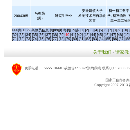
安徽建筑大学
初一初二数学,
马教员
研究生毕业
检测技术与自动化
学, 初三物理,
2004385
(男)
装置
高一高二物理
>>>共[1329]条教员信息 共[89]页 每页[15]条
[1]
[2]
[3]
[4]
[5]
[6]
[7]
[8]
[9]
[10]
[32]
[33]
[34]
[35]
[36]
[37]
[38]
[39]
40
[41]
[42]
[43]
[44]
[45]
[46]
[47]
[48]
[49]
[71]
[72]
[73]
[74]
[75]
[76]
[77]
[78]
[79]
[80]
[81]
[82]
[83]
[84]
[85]
[86]
[87]
[88
关于我们
-
请家教
联系电话：15655136681或微信ah63wz预约我哦 联系QQ：780805
国家工信部备案
Copyright 2007-2013