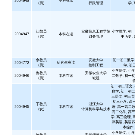
本科在读
2004948
(男)
行政管理
学,
汪教员
安徽信息工程学院
小学数学, 初一
2004947
本科在读
(男)
财务管理
中历史,
余教员
安徽大学
初一初二数学,
研究生在读
2004772
(男)
控制工程
学, 初
小学语文, 小学
鲁教员
安徽农业大学
2004946
本科在读
二数学, 初一初
(男)
城规
初一初二语文,
数学, 初一初二
三语文, 初三英
初三化学, 高
丁教员
浙江大学
2004945
本科在读
语, 高一高二数
(女)
计算机科学与技术
高二化学, 高三
学, 高三物理, 
津英语, 英语四
本操作
小学语文, 小学