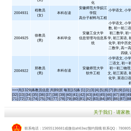
(男)
化
安徽师范大学皖江
程教员
小学语文, 小学
2004931
本科在读
学院
(女)
高分子材料与工程
小学语文, 小学
数, 初一初二语
安徽工业大学
初二数学, 初
徐教员
2004925
本科毕业
信息管理与信息系
学, 初三英语, 
(男)
统
化学, 初中历史
二数学, 高一高
四级,
小学语文, 小学
二语文, 初一
郑教员
安徽师范大学
初一初二物理,
本科在读
2004922
(男)
软件工程
文, 初三英语, 
化学, 英语口语
>>>共[1329]条教员信息 共[89]页 每页[15]条
[1]
[2]
[3]
[4]
[5]
[6]
[7]
[8]
[9]
[10]
[32]
[33]
[34]
[35]
[36]
[37]
[38]
[39]
[40]
[41]
[42]
[43]
[44]
[45]
[46]
[47]
[48]
[49
[71]
[72]
[73]
[74]
[75]
[76]
[77]
[78]
[79]
[80]
[81]
[82]
[83]
[84]
[85]
[86]
[87]
[88
关于我们
-
请家教
联系电话：15655136681或微信ah63wz预约我哦 联系QQ：780805