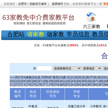
当前城市：
合肥市
[
切换其它城市
]
选择城市
您好，欢迎来63家教平台！请
登
六三家教
合肥站
请家教
做家教
学员信息
教员
目前，63家教平台在册教员
3809
名，其中明星教员
163
名
合
ID
>>>共[1329]条教员信息 共[89]页 每页[15]条
[1]
[2]
[3]
[4]
[5]
[6]
[7]
[8]
[9]
[10]
[32]
[33]
[34]
[35]
[36]
[37]
[38]
[39]
[40]
[41]
[42]
[43]
[44]
[45]
[46]
[47]
[48]
[49
[71]
[72]
[73]
[74]
[75]
[76]
[77]
[78]
[79]
[80]
[81]
[82]
[83]
[84]
[85]
[86]
[87]
[88
教员
姓名
目前身份
学校
编号
性别
学历
专业
叶教员
安徽工程大学
小学数学, 初