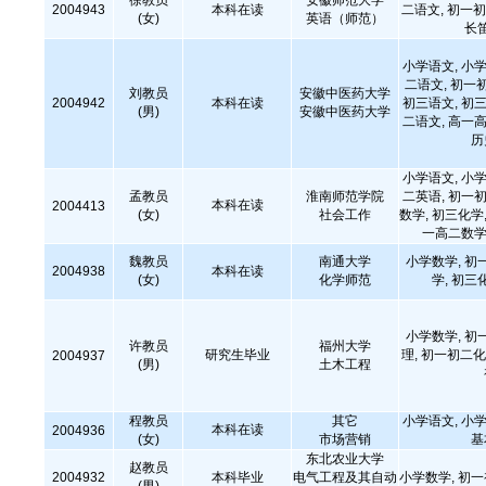
徐教员
安徽师范大学
2004943
本科在读
二语文, 初一初
(女)
英语（师范）
长
小学语文, 小学
二语文, 初一
刘教员
安徽中医药大学
2004942
本科在读
初三语文, 初三
(男)
安徽中医药大学
二语文, 高一高
历
小学语文, 小学
孟教员
淮南师范学院
二英语, 初一初
本科在读
2004413
(女)
社会工作
数学, 初三化学,
一高二数学
魏教员
南通大学
小学数学, 初
2004938
本科在读
(女)
化学师范
学, 初三
小学数学, 初
许教员
福州大学
研究生毕业
理, 初一初二化
2004937
(男)
土木工程
程教员
其它
小学语文, 小学
本科在读
2004936
(女)
市场营销
基
东北农业大学
赵教员
2004932
本科毕业
电气工程及其自动
小学数学, 初