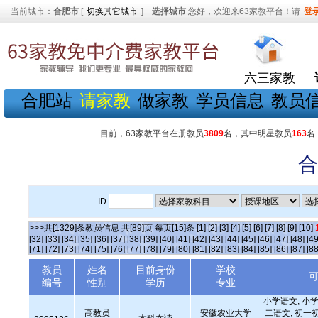
当前城市：
合肥市
[
切换其它城市
]
选择城市
您好，欢迎来63家教平台！请
登
六三家教
合肥站
请家教
做家教
学员信息
教员
目前，63家教平台在册教员
3809
名，其中明星教员
163
名
合
ID
>>>共[1329]条教员信息 共[89]页 每页[15]条
[1]
[2]
[3]
[4]
[5]
[6]
[7]
[8]
[9]
[10]
[32]
[33]
[34]
[35]
[36]
[37]
[38]
[39]
[40]
[41]
[42]
[43]
[44]
[45]
[46]
[47]
[48]
[49
[71]
[72]
[73]
[74]
[75]
[76]
[77]
[78]
[79]
[80]
[81]
[82]
[83]
[84]
[85]
[86]
[87]
[88
教员
姓名
目前身份
学校
编号
性别
学历
专业
小学语文, 小学
高教员
安徽农业大学
二语文, 初一