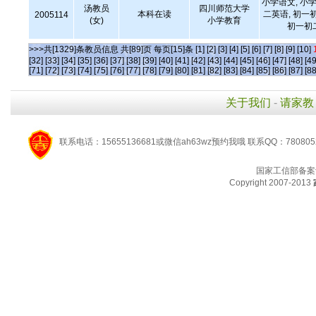
小学语文, 小学
汤教员
四川师范大学
本科在读
二英语, 初一
2005114
(女)
小学教育
初一初
>>>共[1329]条教员信息 共[89]页 每页[15]条
[1]
[2]
[3]
[4]
[5]
[6]
[7]
[8]
[9]
[10]
[32]
[33]
[34]
[35]
[36]
[37]
[38]
[39]
[40]
[41]
[42]
[43]
[44]
[45]
[46]
[47]
[48]
[49
[71]
[72]
[73]
[74]
[75]
[76]
[77]
[78]
[79]
[80]
[81]
[82]
[83]
[84]
[85]
[86]
[87]
[88
关于我们
-
请家教
联系电话：15655136681或微信ah63wz预约我哦 联系QQ：780805
国家工信部备案
Copyright 2007-2013