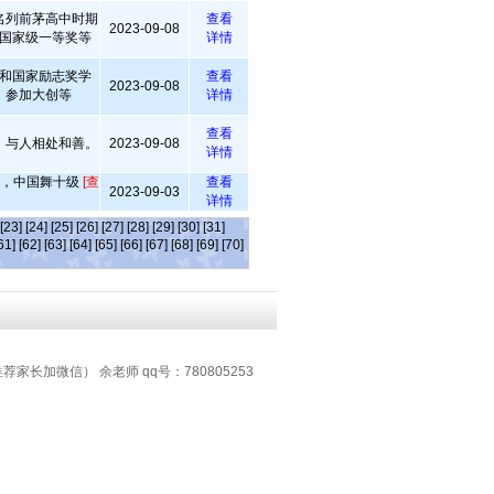
名列前茅高中时期
查看
2023-09-08
国家级一等奖等
详情
和国家励志奖学
查看
2023-09-08
，参加大创等
详情
查看
，与人相处和善。
2023-09-08
详情
级，中国舞十级
[查
查看
2023-09-03
详情
[23]
[24]
[25]
[26]
[27]
[28]
[29]
[30]
[31]
61]
[62]
[63]
[64]
[65]
[66]
[67]
[68]
[69]
[70]
推荐家长加微信） 余老师 qq号：780805253