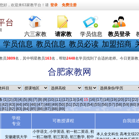
您好，欢迎来63家教平台！请
登录
免费注册
六三家教
请家教
学员信息
教员登录
学员信息
教员信息
教员必读
加盟招商
教员
3809
名，其中明星教员
163
名，帮助
2448
名学员找到了合适的老师。今日更新教
合肥家教网
]条
[1]
[2]
[3]
[4]
[5]
[6]
[7]
[8]
[9]
[10]
[11]
[12]
[13]
[14]
15
[16]
[17]
[18]
[19]
[20]
[21]
[22]
]
[42]
[43]
[44]
[45]
[46]
[47]
[48]
[49]
[50]
[51]
[52]
[53]
[54]
[55]
[56]
[57]
[58]
[59]
[60]
[
]
[81]
[82]
[83]
[84]
[85]
[86]
[87]
[88]
[89]
学校
可教授课程
自我描
专业
小学语文, 小学英语, 初一初二英语, 初
本人全文科生 高考文综220
安徽建筑大学
一初二物理, 初三英语, 初三数学, 初中