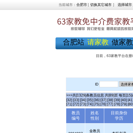
当前城市：
合肥市
[
切换其它城市
]
选择城市
合肥站
请家教
做家教
目前，63家教平台在册
ID
>>>共[1329]条教员信息 共[89]页 每页[15
[32]
[33]
[34]
[35]
[36]
[37]
[38]
[39]
[40]
[41
[71]
[72]
[73]
[74]
[75]
[76]
[77]
[78]
[79]
[80
教员
姓名
目前身份
编号
性别
学历
金教员