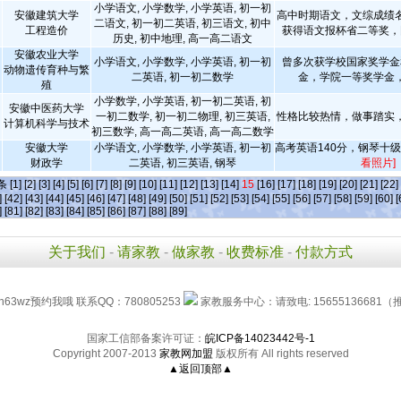
小学语文, 小学数学, 小学英语, 初一初
安徽建筑大学
高中时期语文，文综成绩
二语文, 初一初二英语, 初三语文, 初中
工程造价
获得语文报杯省二等奖，
历史, 初中地理, 高一高二语文
安徽农业大学
小学语文, 小学数学, 小学英语, 初一初
曾多次获学校国家奖学金
动物遗传育种与繁
二英语, 初一初二数学
金，学院一等奖学金
殖
小学数学, 小学英语, 初一初二英语, 初
安徽中医药大学
一初二数学, 初一初二物理, 初三英语,
性格比较热情，做事踏实
计算机科学与技术
初三数学, 高一高二英语, 高一高二数学
安徽大学
小学语文, 小学数学, 小学英语, 初一初
高考英语140分，钢琴十
财政学
二英语, 初三英语, 钢琴
看照片]
]条
[1]
[2]
[3]
[4]
[5]
[6]
[7]
[8]
[9]
[10]
[11]
[12]
[13]
[14]
15
[16]
[17]
[18]
[19]
[20]
[21]
[22]
]
[42]
[43]
[44]
[45]
[46]
[47]
[48]
[49]
[50]
[51]
[52]
[53]
[54]
[55]
[56]
[57]
[58]
[59]
[60]
[
]
[81]
[82]
[83]
[84]
[85]
[86]
[87]
[88]
[89]
关于我们
-
请家教
-
做家教
-
收费标准
-
付款方式
h63wz预约我哦 联系QQ：780805253
家教服务中心：请致电: 15655136681（
国家工信部备案许可证：
皖ICP备14023442号-1
Copyright 2007-2013
家教网加盟
版权所有 All rights reserved
▲返回顶部▲