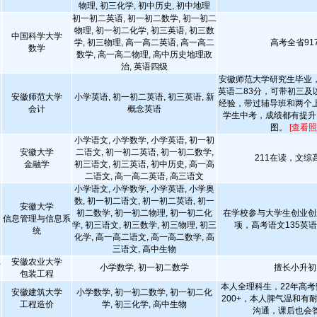
物理, 初三化学, 初中历史, 初中地理
初一初二英语, 初一初二数学, 初一初二
物理, 初一初二化学, 初三英语, 初三数
中国科学大学
学, 初三物理, 高一高二英语, 高一高二
高考全省91
数学
数学, 高一高二物理, 高中历史地理政
治, 英语四级
安徽师范大学研究生毕业
英语二83分，可带初三及
安徽师范大学
小学英语, 初一初二英语, 初三英语, 新
经验，带过辅导班和两个
会计
概念英语
学生中考，成绩都有提升
图。
[查看照
小学语文, 小学数学, 小学英语, 初一初
安徽大学
二语文, 初一初二英语, 初一初二数学,
211在读，文综高
金融学
初三语文, 初三英语, 初中历史, 高一高
二语文, 高一高二英语, 高三语文
小学语文, 小学数学, 小学英语, 小学奥
数, 初一初二语文, 初一初二英语, 初一
安徽大学
初二数学, 初一初二物理, 初一初二化
在学校参与大学生创业创
信息管理与信息系
学, 初三语文, 初三数学, 初三物理, 初三
项，高考语文135英语1
统
化学, 高一高二语文, 高一高二数学, 高
三语文, 高中生物
安徽农业大学
师
小学数学, 初一初二数学
擅长小升初
包装工程
本人全理科生，22年高考
安徽建筑大学
小学数学, 初一初二数学, 初一初二化
200+，本人脾气温和有
工程造价
学, 初三化学, 高中生物
沟通，课后也会