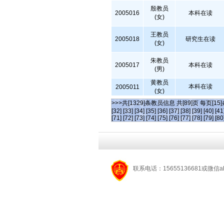
殷教员
2005016
本科在读
(女)
王教员
2005018
研究生在读
(女)
朱教员
2005017
本科在读
(男)
黄教员
本科在读
2005011
(女)
>>>共[1329]条教员信息 共[89]页 每页[15
[32]
[33]
[34]
[35]
[36]
[37]
[38]
[39]
[40]
[41
[71]
[72]
[73]
[74]
[75]
[76]
[77]
[78]
[79]
[80
联系电话：15655136681或微信a