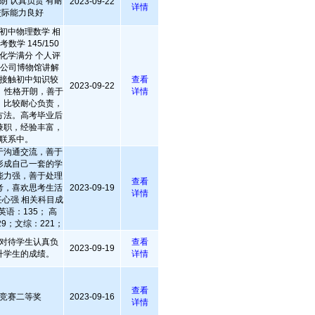
朗 认真负责 有耐
2023-09-22
详情
交际能力良好
初中物理数学 相
学 145/150
80 化学满分 个人评
乐公司博物馆讲解
接触初中知识较
查看
2023-09-22
 性格开朗，善于
详情
，比较耐心负责，
方法。高考毕业后
兼职，经验丰富，
联系中。
于沟通交流，善于
形成自己一套的学
能力强，善于处理
查看
考，喜欢思考生活
2023-09-19
详情
心强 相关科目成
语：135； 高
9；文综：221；
对待学生认真负
查看
2023-09-19
升学生的成绩。
详情
查看
竞赛二等奖
2023-09-16
详情