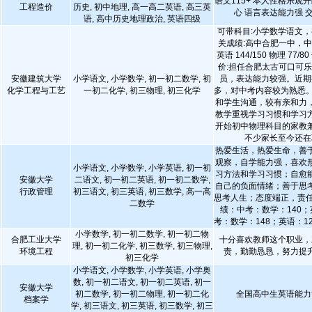
语文115+ 本人性格乐观开
工程造价
历史, 初中地理, 高一高二英语, 高三英
心 语言表达能力强 
语, 高中历史地理政治, 英语四级
可带科目:小学数学语文，
关成绩:高中合肥一中，中考数
英语 144/150 物理 77/
价:担任合肥太古可口可
安徽建筑大学
小学语文, 小学数学, 初一初二数学, 初
员，表达能力较强。近期
化学工程与工艺
一初二化学, 初三物理, 初三化学
多，对中考内容较为熟悉。
和学生沟通，较有亲和力
教学重视学习习惯和学习
开始初中物理科目的家教
不少家长至今还在
热爱生活，热爱生命，善
观察，自学能力强，喜欢
小学语文, 小学数学, 小学英语, 初一初
习方法和学习习惯；自愈
安徽大学
二语文, 初一初二英语, 初一初二数学,
自己的负面情绪；善于思
行政管理
初三语文, 初三英语, 初三数学, 高一高
思考人生；态度端正，责任
二数学
绩：中考：数学：140；英
考：数学：148；英语：12
小学数学, 初一初二数学, 初一初二物
合肥工业大学
十分喜欢教师这个职业，
理, 初一初二化学, 初三数学, 初三物理,
环境工程
责，勤勤恳恳，努力提
初三化学
小学语文, 小学数学, 小学英语, 小学奥
数, 初一初二语文, 初一初二英语, 初一
安徽大学
初二数学, 初一初二物理, 初一初二化
全国高中生英语能力
档案学
学, 初三语文, 初三英语, 初三数学, 初三