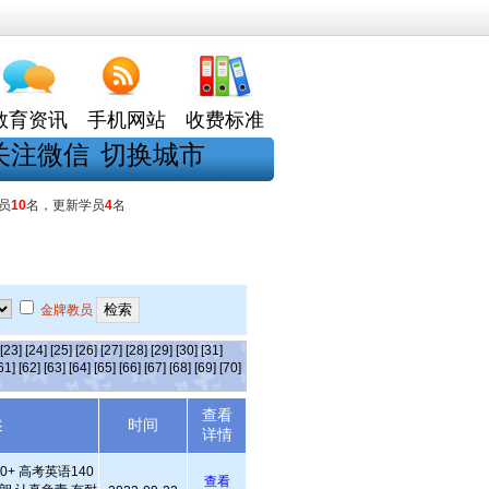
教育资讯
手机网站
收费标准
关注微信
切换城市
员
10
名，更新学员
4
名
金牌教员
[23]
[24]
[25]
[26]
[27]
[28]
[29]
[30]
[31]
61]
[62]
[63]
[64]
[65]
[66]
[67]
[68]
[69]
[70]
查看
述
时间
详情
+ 高考英语140
查看