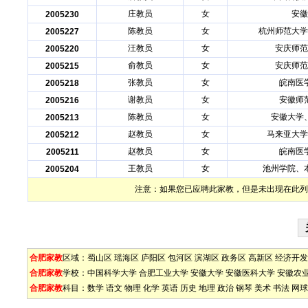
庄教员
女
安徽
2005230
陈教员
女
杭州师范大学
2005227
汪教员
女
安庆师范
2005220
俞教员
女
安庆师范
2005215
张教员
女
皖南医
2005218
谢教员
女
安徽师
2005216
陈教员
女
安徽大学
2005213
赵教员
女
马来亚大学
2005212
赵教员
女
皖南医
2005211
王教员
女
池州学院、
2005204
注意：如果您已应聘此家教，但是未出现在此列
合肥家教
区域：
蜀山区
瑶海区
庐阳区
包河区
滨湖区
政务区
高新区
经济开发
合肥家教
学校：
中国科学大学
合肥工业大学
安徽大学
安徽医科大学
安徽农
合肥家教
科目：
数学
语文
物理
化学
英语
历史
地理
政治
钢琴
美术
书法
网球