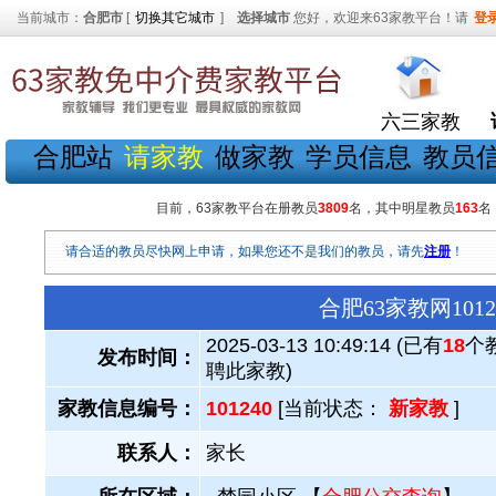
当前城市：
合肥市
[
切换其它城市
]
选择城市
您好，欢迎来63家教平台！请
登
六三家教
合肥站
请家教
做家教
学员信息
教员
目前，63家教平台在册教员
3809
名，其中明星教员
163
名
请合适的教员尽快网上申请，如果您还不是我们的教员，请先
注册
！
合肥63家教网10
2025-03-13 10:49:14 (已有
18
个
发布时间：
聘此家教)
家教信息编号：
101240
[当前状态：
新家教
]
联系人：
家长