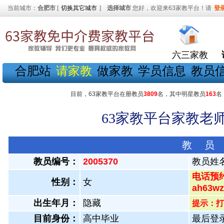
当前城市：
合肥市
[
切换其它城市
]
选择城市
您好，欢迎来63家教平台！请
登
六三家教
合肥站
请家教
做家教
学员信息
教员
目前，63家教平台在册教员
3809
名，其中明星教员
163
名
63家教平台家教老师
教 员
教员编号：
2005370
教员姓
电话预约
性别：
女
ah63
出生年月：
隐藏
提示：打
目前身份：
高中毕业
最后登录：