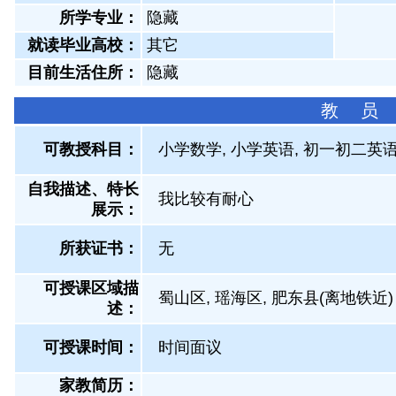
所学专业：
隐藏
就读毕业高校：
其它
目前生活住所：
隐藏
教 员
可教授科目：
小学数学, 小学英语, 初一初二英
自我描述、特长
我比较有耐心
展示
：
所获证书
：
无
可授课区域描
蜀山区, 瑶海区, 肥东县(离地铁近)
述：
可授课时间：
时间面议
家教简历：