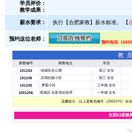
学员评价：
教学成果：
薪水要求：
执行【合肥家教】薪水标准。
【
预约这位老师：
预约电话: 1565
教
家教编号
家教地点
学员
.绿城百合公寓
高三 女生
101244
.滨湖欣园小区
初三 女生
101248
. 梦园小区
三年级 女生
101240
瑶海区.乐富强乐悦湾
一年级 女生
1001256
温馨提示：以上是教员编号（2005370）
合肥63家教