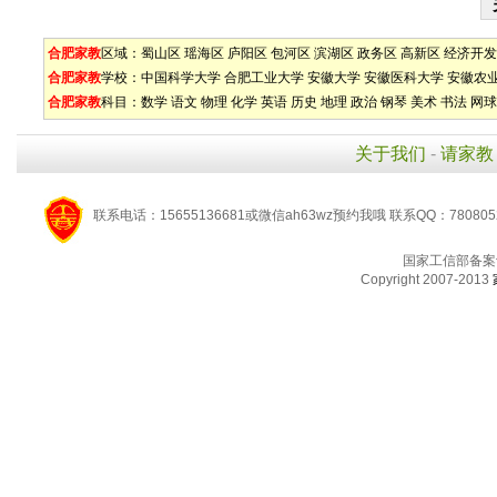
合肥家教
区域：
蜀山区
瑶海区
庐阳区
包河区
滨湖区
政务区
高新区
经济开发
合肥家教
学校：
中国科学大学
合肥工业大学
安徽大学
安徽医科大学
安徽农
合肥家教
科目：
数学
语文
物理
化学
英语
历史
地理
政治
钢琴
美术
书法
网球
关于我们
-
请家教
联系电话：15655136681或微信ah63wz预约我哦 联系QQ：780805
国家工信部备案
Copyright 2007-2013