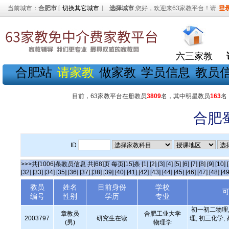
当前城市：
合肥市
[
切换其它城市
]
选择城市
您好，欢迎来63家教平台！请
登
六三家教
合肥站
请家教
做家教
学员信息
教员
目前，63家教平台在册教员
3809
名，其中明星教员
163
名
合肥
ID
>>>共[1006]条教员信息 共[68]页 每页[15]条
[1]
[2]
[3]
[4]
[5]
[6]
[7]
[8]
[9]
[10]
[32]
[33]
[34]
[35]
[36]
[37]
[38]
[39]
[40]
[41]
[42]
[43]
[44]
[45]
[46]
[47]
[48]
[49
教员
姓名
目前身份
学校
编号
性别
学历
专业
初一初二物理,
章教员
合肥工业大学
2003797
研究生在读
理, 初三化学,
(男)
物理学