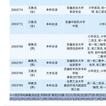
王教员
安徽农业大学
小学英语, 初
本科在读
2003774
(女)
英语专业
理, 初三英
江教员
安徽中医药大学
2003771
本科在读
小学
(女)
中医
小学语文, 小学
二语文, 初一
翟教员
安徽农业大学
初一初二物理,
本科在读
2003769
(男)
地理信息科学
文, 初三英语, 
化学, 初中地理
二数学
戴教员
安徽医科大学
初一初二数学,
本科在读
2003767
(男)
临床医学
化学, 初三数
安徽医学高等专科
王教员
小学语文, 小学
2003766
大专在读
学校
(女)
康复治疗技术
合肥工业大学
韩教员
高一高二英语,
2003765
本科在读
建筑环境与能源应
(男)
物理, 高
用工程
>>>共[1006]条教员信息 共[68]页 每页[15]条
[1]
[2]
[3]
[4]
[5]
[6]
[7]
[8]
[9]
[10]
[32]
[33]
[34]
[35]
[36]
[37]
[38]
[39]
[40]
[41]
[42]
[43]
[44]
[45]
[46]
[47]
[48]
[49