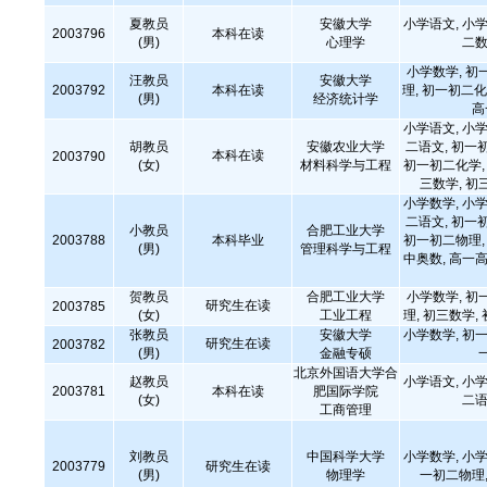
夏教员
安徽大学
小学语文, 小学
2003796
本科在读
(男)
心理学
二数
小学数学, 初
汪教员
安徽大学
2003792
本科在读
理, 初一初二化
(男)
经济统计学
高
小学语文, 小学
胡教员
安徽农业大学
二语文, 初一
本科在读
2003790
(女)
材料科学与工程
初一初二化学, 
三数学, 初
小学数学, 小学
二语文, 初一
小教员
合肥工业大学
2003788
本科毕业
初一初二物理, 
(男)
管理科学与工程
中奥数, 高一高
贺教员
合肥工业大学
小学数学, 初
研究生在读
2003785
(女)
工业工程
理, 初三数学,
张教员
安徽大学
小学数学, 初一
研究生在读
2003782
(男)
金融专硕
北京外国语大学合
赵教员
小学语文, 小学
2003781
本科在读
肥国际学院
(女)
二语
工商管理
刘教员
中国科学大学
小学数学, 小学
2003779
研究生在读
(男)
物理学
一初二物理,